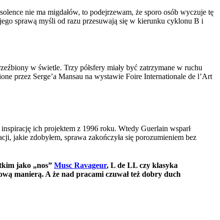
nsolence nie ma migdałów, to podejrzewam, że sporo osób wyczuje tę
jego sprawą myśli od razu przesuwają się w kierunku cyklonu B i
 rzeźbiony w świetle. Trzy półsfery miały być zatrzymane w ruchu
ione przez Serge’a Mansau na wystawie Foire Internationale de l’Art
inspirację ich projektem z 1996 roku. Wtedy Guerlain wsparł
cji, jakie zdobyłem, sprawa zakończyła się porozumieniem bez
stkim jako „nos”
Musc Ravageur
, L de LL czy klasyka
ową manierą. A że nad pracami czuwał też dobry duch