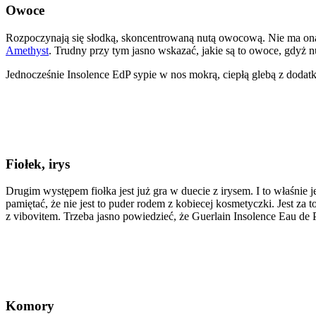
Owoce
Rozpoczynają się słodką, skoncentrowaną nutą owocową. Nie ma ona 
Amethyst
. Trudny przy tym jasno wskazać, jakie są to owoce, gdyż nu
Jednocześnie Insolence EdP sypie w nos mokrą, ciepłą glebą z dodatki
Fiołek, irys
Drugim występem fiołka jest już gra w duecie z irysem. I to właśnie
pamiętać, że nie jest to puder rodem z kobiecej kosmetyczki. Jest z
z vibovitem. Trzeba jasno powiedzieć, że Guerlain Insolence Eau de
Komory