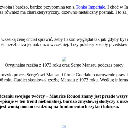
zyzwoita i bardzo, bardzo przypomina ten z
Tonka Imperiale
. I choć w I
aza również ma charakterystyczny, drzewno-metaliczny posmak. I to za 
a wszelką cenę chciał sprawić, żeby flakon wyglądał tak jak gdyby był
ci rzeźbiarza jednak dużo wcześniej. Trzy półsfery zostały przedstaw
Oryginalna rzeźba z 1973 roku oraz Serge Mansau podczas pracy
czyło proces Serge’owi Mansau i firmie Guerlain o naruszenie praw i 
96 roku Cardiet skopiował rzeźbę Mansau z 1973 roku. Według informa
dczeniu swojego twórcy – Maurice Roucel znany jest przede wszy
suje w ten trend niebanalnej, bardzo zmysłowej słodyczy z nisz
s jest wonią mocno osadzoną na fundamentach szyku i luksusu.