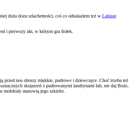
iej duża doza szlachetności, coś co odnalazłem też w
Lalique
nt i pierwszy akt, w którym gra fiołek.
ują przed nos obrazy miękkie, pudrowe i dziewczęce. Choć trzeba też
ednoznacznych skojarzeń z pudrowanymi landrynami lub, nie daj Boże,
e molekuły stanowią jego szkielet.