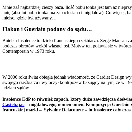
Mnie zaś najbardziej cieszy baza. Ilość bobu tonka jest tam aż niepr
nutę (absolut bobu tonka ma zapach siana i migdałów). Co więcej, b
miejsc, gdzie był używany…
Flakon i Guerlain podany do sądu…
Butelka Insolence to dzieło francuskiego rzeźbiarza. Serge Mansau z
podczas obrotów wokół własnej osi. Motyw ten pojawił się w twórczoś
Contemporain w 1973 roku.
W 2006 roku świat obiegła jednak wiadomość, że Cardiet Design wyto
swojego rzeźbiarza i wytoczył kontrpozew bazujący na tym, że w 19
udziału sądów.
Insolence EdP to również zapach, który dużo zawdzięcza doświa
Castebajac
– migdałowego, nomen omen. Kompozycja Guerlain wpi
francuskiej marki – Sylvaine Delacourte – to Insolence cały cza