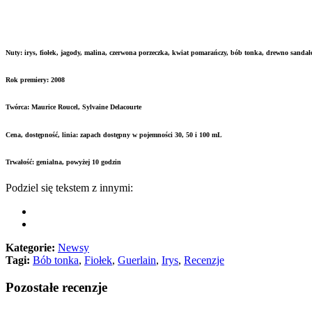
Nuty: irys, fiołek, jagody, malina, czerwona porzeczka, kwiat pomarańczy, bób tonka, drewno sanda
Rok premiery: 2008
Twórca: Maurice Roucel, Sylvaine Delacourte
Cena, dostępność, linia: zapach dostępny w pojemności 30, 50 i 100 mL
Trwałość: genialna, powyżej 10 godzin
Podziel się tekstem z innymi:
Kategorie:
Newsy
Tagi:
Bób tonka
,
Fiołek
,
Guerlain
,
Irys
,
Recenzje
Pozostałe recenzje