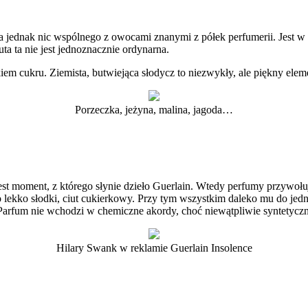
jednak nic wspólnego z owocami znanymi z półek perfumerii. Jest w n
ta ta nie jest jednoznacznie ordynarna.
em cukru. Ziemista, butwiejąca słodycz to niezwykły, ale piękny eleme
Porzeczka, jeżyna, malina, jagoda…
 jest moment, z którego słynie dzieło Guerlain. Wtedy perfumy przywoł
a to lekko słodki, ciut cukierkowy. Przy tym wszystkim daleko mu do j
 Parfum nie wchodzi w chemiczne akordy, choć niewątpliwie syntetyczn
Hilary Swank w reklamie Guerlain Insolence