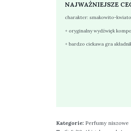
NAJWAŻNIEJSZE CE
charakter: smakowito-kwiat
+ oryginalny wydźwięk kompo
+ bardzo ciekawa gra składn
Kategorie:
Perfumy niszowe