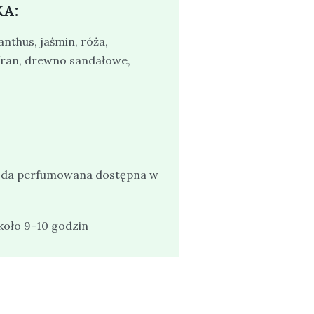
A:
nthus, jaśmin, róża,
fran, drewno sandałowe,
 woda perfumowana dostępna w
koło 9-10 godzin