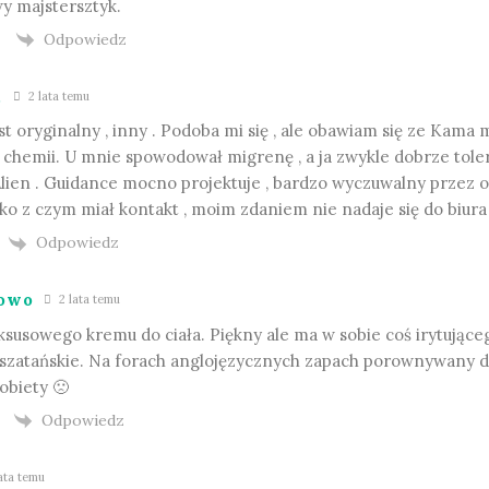
y majstersztyk.
Odpowiedz
.
2 lata temu
st oryginalny , inny . Podoba mi się , ale obawiam się ze Kama
j chemii. U mnie spowodował migrenę , a ja zwykle dobrze tol
 Alien . Guidance mocno projektuje , bardzo wyczuwalny przez 
ko z czym miał kontakt , moim zdaniem nie nadaje się do biura
Odpowiedz
owo
2 lata temu
ksusowego kremu do ciała. Piękny ale ma w sobie coś irytujące
 szatańskie. Na forach anglojęzycznych zapach porownywany 
obiety 🙁
Odpowiedz
ata temu