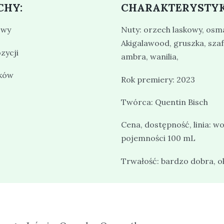
CHY:
CHARAKTERYSTYK
owy
Nuty: orzech laskowy, osma
Akigalawood, gruszka, sza
zycji
ambra, wanilia,
ików
Rok premiery: 2023
Twórca: Quentin Bisch
Cena, dostępność, linia:
pojemności 100 mL
Trwałość: bardzo dobra, o