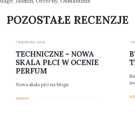
uage
,
Jaśmin
,
Orzechy
,
Osmanthus
POZOSTAŁE RECENZJE
7 SIERPNIA 2026
7 
TECHNICZNE – NOWA
B
SKALA PŁCI W OCENIE
T
PERFUM
Bu
no
Nowa skala płci na blogu
0
PE
5
NEWSY