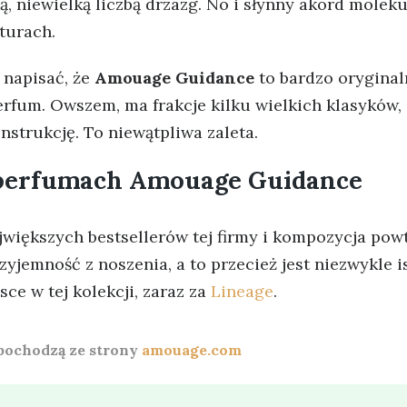
 niewielką liczbą drzazg. No i słynny akord moleku
turach.
 napisać, że
Amouage Guidance
to bardzo oryginal
rfum. Owszem, ma frakcje kilku wielkich klasyków, 
nstrukcję. To niewątpliwa zaleta.
 perfumach Amouage Guidance
największych bestsellerów tej firmy i kompozycja po
jemność z noszenia, a to przecież jest niezwykle 
ce w tej kolekcji, zaraz za
Lineage
.
 pochodzą ze strony
amouage.com