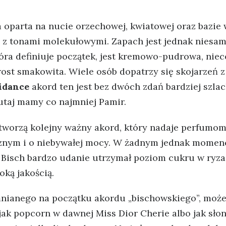
oparta na nucie orzechowej, kwiatowej oraz bazie w
d z tonami molekułowymi. Zapach jest jednak niesa
óra definiuje początek, jest kremowo-pudrowa, nie
ost smakowita. Wiele osób dopatrzy się skojarzeń z 
idance
akord ten jest bez dwóch zdań bardziej szlac
utaj mamy co najmniej Pamir.
tworzą kolejny ważny akord, który nadaje perfumom
cznym i o niebywałej mocy. W żadnym jednak momenc
 Bisch bardzo udanie utrzymał poziom cukru w ryza
ką jakością.
nianego na początku akordu „bischowskiego”, moż
jak popcorn w dawnej Miss Dior Cherie albo jak sło