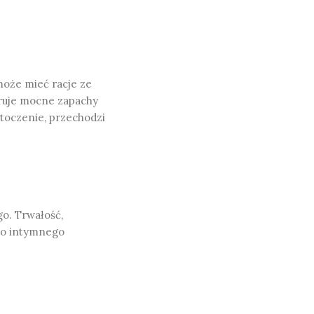
 może mieć racje ze
eruje mocne zapachy
otoczenie, przechodzi
go. Trwałość,
do intymnego