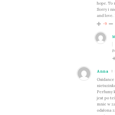
hope. To n
Sorry i n
and love.
-9
M
P
Anna
Guidance 
nietuzink
Perfumy k
jest po t
mnie w za
odsłona z