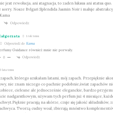
ie jest rewolucja, ani stagnacja, to zaden luksus ani status quo
ie sorry. Nosze Bvlgari Splendida Jasmin Noir i maluje abstrakc
 Kama
Odpowiedz
ałgorzata
1 rok temu
Odpowiedź do
Kama
erfumy Guidance również mnie nie porwały.
Odpowiedz
0
3 lata temu
zapach, którego szukałam latami, mój zapach. Przepięknie sko
owy, nie znam niczego co pachnie podobnie,świat zapachów nie
obiece, cielesne ale jednocześnie eleganckie, bardzo przyjem
eście nadgarstkowym, używam tych perfum już 4 miesiące, każd
chwyt.Pięknie pracują na skórze, czuje się jakość składników, 
achwyca. Tworzą cudny woal, zbierają mnóstwo komplementów