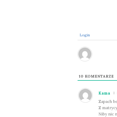
Login
10
KOMENTARZE
Kama
Zapach be
Z matrycy
Niby nic n