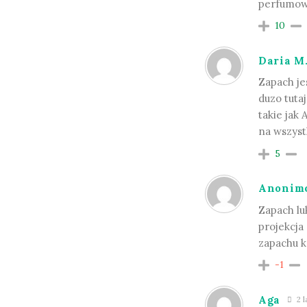
perfumow
10
Daria M
Zapach je
duzo tuta
takie jak
na wszyst
5
Anonim
Zapach lu
projekcja
zapachu k
-1
Aga
2 l