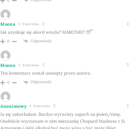
0
Moona
9 lata temu
Jak uzyskuje się akord winylu? MARCINIE? 😴
Odpowiedz
0
Moona
9 lata temu
Ten komentarz został usunięty przez autora.
Odpowiedz
0
Anonimowy
9 lata temu
Ja się zakochałam. Bardzo wyrazisty zapach na jesień/zimę.
Osobiście wyczuwam w nim mieszankę Chopard Madness z Si
Armaniego i jakiś alkohol być może wino a być może likier