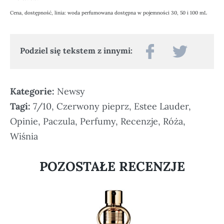
Cena, dostępność, linia: woda perfumowana dostępna w pojemności 30, 50 i 100 mL
Podziel się tekstem z innymi:
Kategorie:
Newsy
Tagi:
7/10
,
Czerwony pieprz
,
Estee Lauder
,
Opinie
,
Paczula
,
Perfumy
,
Recenzje
,
Róża
,
Wiśnia
POZOSTAŁE RECENZJE