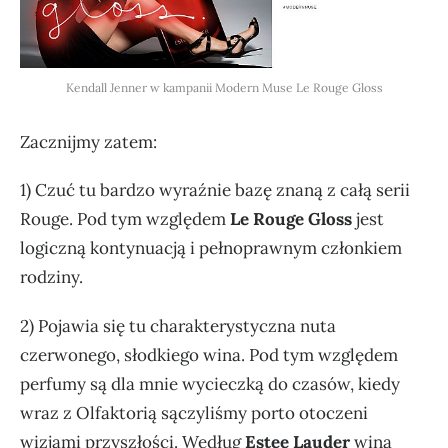
Kendall Jenner w kampanii Modern Muse Le Rouge Gloss
Zacznijmy zatem:
1) Czuć tu bardzo wyraźnie bazę znaną z całą serii
Rouge. Pod tym względem
Le Rouge Gloss
jest
logiczną kontynuacją i pełnoprawnym członkiem
rodziny.
2) Pojawia się tu charakterystyczna nuta
czerwonego, słodkiego wina. Pod tym względem
perfumy są dla mnie wycieczką do czasów, kiedy
wraz z Olfaktorią sączyliśmy porto otoczeni
wizjami przyszłości. Według
Estee Lauder
wina