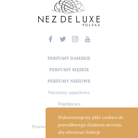
PERFUMY DAMSKIE
PERFUMY MĘSKIE
PERFUMY NISZOWE
Warsztaty zapachowe
Współpraca
O mnie
Wykorzystujemy pliki cookies do
prawidłowego działania serwisu,
Przewodnik po świecie perfum i FAQ
aby oferować funkcje
Spis nut i składników