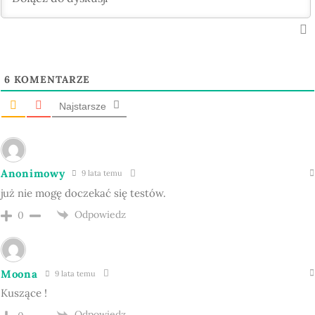
6
KOMENTARZE
Najstarsze
Anonimowy
9 lata temu
już nie mogę doczekać się testów.
Odpowiedz
0
Moona
9 lata temu
Kuszące !
Odpowiedz