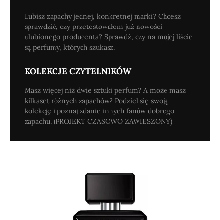
Lubisz zapachy jednej, konkretnej marki? Chcesz
sprawdzić, czy przetestowałem już nowości
ulubionego producenta? Sprawdź, czy na mojej liście
są perfumy, których szukasz.
KOLEKCJE CZYTELNIKÓW
Masz więcej niż dwie sztuki perfum? A może masz
kilkaset różnych zapachów? Podziel się swoją
kolekcję i poznaj zdanie innych fanów dobrego
zapachu. (PROJEKT CZASOWO ZAWIESZONY)