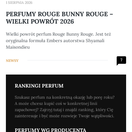
1 SIERPNIA 2026
PERFUMY ROUGE BUNNY ROUGE –
WIELKI POWRÓT 2026
Wielki powrót perfum Rouge Bunny Rouge. Jest też
oryginalna formuła Embers autorstwa Shyamali
Maisondieu
7
NEWSY
RANKINGI PERFUM
Szukasz perfum na konkretną okazję lub porę roku?
A może chcesz kupić coś w konkretnej linii
zapachowej? Zajrzyj tutaj i znajdź ranking, który Cię
zainteresuje i być może rozwieje Twoje wątpliwości.
PERFUMY WG PRODUCENTA