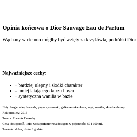
Opinia końcowa o Dior Sauvage Eau de Parfum
Wąchany w ciemno mógłby być wzięty za krzyżówkę podróbki Dior S
Najważniejsze cechy:
– bardziej ulepny i słodki charakter
– mniej latającego kurzu i pyłu
– syntetyczna wanilia w bazie
Nuty: bergamotka, lawenda, pieprz syczuański, gałka muszkatołowa, anyż, wanilia, akord ambrowy
Rok premiery: 2018
Twórca: Francois Demachy
Cena, dostępność, linia: woda perfumowana dostępna w pojemności 60 i 100 mL
Trwałość: dobra, około 6 godzin