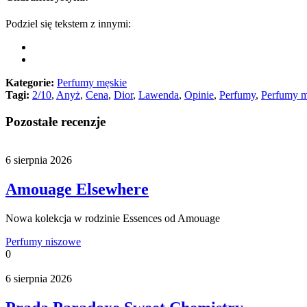
Podziel się tekstem z innymi:
Kategorie:
Perfumy męskie
Tagi:
2/10
,
Anyż
,
Cena
,
Dior
,
Lawenda
,
Opinie
,
Perfumy
,
Perfumy m
Pozostałe recenzje
6 sierpnia 2026
Amouage Elsewhere
Nowa kolekcja w rodzinie Essences od Amouage
Perfumy niszowe
0
6 sierpnia 2026