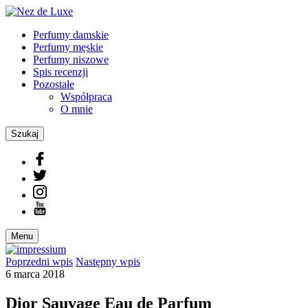
Perfumy damskie
Perfumy męskie
Perfumy niszowe
Spis recenzji
Pozostałe
Współpraca
O mnie
Szukaj
Menu
Poprzedni
wpis
Następny
wpis
6 marca 2018
Dior Sauvage Eau de Parfum