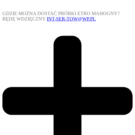
GDZIE MOŻNA DOSTAĆ PRÓBKI ETRO MAHOGNY?
BĘDĘ WDZIĘCZNY
INT-SER-TOW@WP.PL