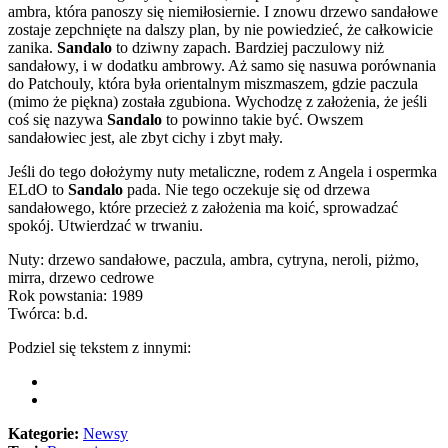
ambra, która panoszy się niemiłosiernie. I znowu drzewo sandałowe
zostaje zepchnięte na dalszy plan, by nie powiedzieć, że całkowicie
zanika.
Sandalo
to dziwny zapach. Bardziej paczulowy niż
sandałowy, i w dodatku ambrowy. Aż samo się nasuwa porównania
do Patchouly, która była orientalnym miszmaszem, gdzie paczula
(mimo że piękna) została zgubiona. Wychodzę z założenia, że jeśli
coś się nazywa
Sandalo
to powinno takie być. Owszem
sandałowiec jest, ale zbyt cichy i zbyt mały.
Jeśli do tego dołożymy nuty metaliczne, rodem z Angela i ospermka
ELdO to
Sandalo
pada. Nie tego oczekuje się od drzewa
sandałowego, które przecież z założenia ma koić, sprowadzać
spokój. Utwierdzać w trwaniu.
Nuty: drzewo sandałowe, paczula, ambra, cytryna, neroli, piżmo,
mirra, drzewo cedrowe
Rok powstania: 1989
Twórca: b.d.
Podziel się tekstem z innymi:
Kategorie:
Newsy