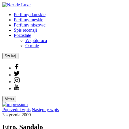
Perfumy damskie
Perfumy męskie
Perfumy niszowe
Spis recenzji
Pozostałe
Współpraca
O mnie
Szukaj
Menu
Poprzedni
wpis
Następny
wpis
3 stycznia 2009
Etro, Sandalo