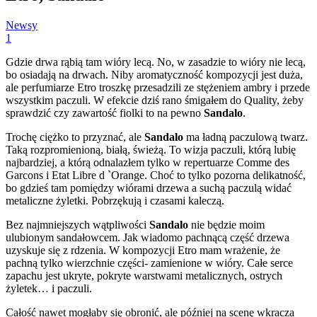
Newsy
1
Gdzie drwa rąbią tam wióry lecą. No, w zasadzie to wióry nie lecą,
bo osiadają na drwach. Niby aromatyczność kompozycji jest duża,
ale perfumiarze Etro troszkę przesadzili ze stężeniem ambry i przede
wszystkim paczuli. W efekcie dziś rano śmigałem do Quality, żeby
sprawdzić czy zawartość fiolki to na pewno
Sandalo
.
Trochę ciężko to przyznać, ale
Sandalo
ma ładną paczulową twarz.
Taką rozpromienioną, białą, świeżą. To wizja paczuli, którą lubię
najbardziej, a którą odnalazłem tylko w repertuarze Comme des
Garcons i Etat Libre d `Orange. Choć to tylko pozorna delikatność,
bo gdzieś tam pomiędzy wiórami drzewa a suchą paczulą widać
metaliczne żyletki. Pobrzękują i czasami kaleczą.
Bez najmniejszych wątpliwości
Sandalo
nie będzie moim
ulubionym sandałowcem. Jak wiadomo pachnącą część drzewa
uzyskuje się z rdzenia. W kompozycji Etro mam wrażenie, że
pachną tylko wierzchnie części- zamienione w wióry. Całe serce
zapachu jest ukryte, pokryte warstwami metalicznych, ostrych
żyletek… i paczuli.
Całość nawet mogłaby się obronić, ale później na scenę wkracza