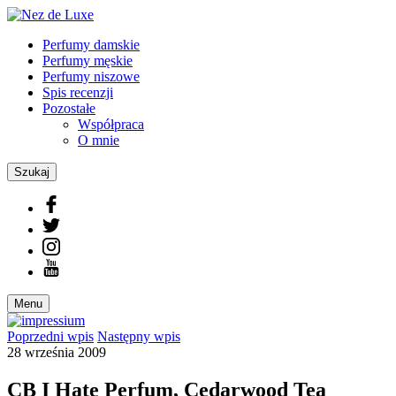
Perfumy damskie
Perfumy męskie
Perfumy niszowe
Spis recenzji
Pozostałe
Współpraca
O mnie
Szukaj
Menu
Poprzedni
wpis
Następny
wpis
28 września 2009
CB I Hate Perfum, Cedarwood Tea