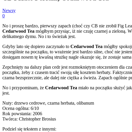
Newsy
0
No i proszę bardzo, pierwszy zapach (choć czy CB nie zrobił Fig Lea
Cedarwood Tea
mógłbym przysiąc, iż nie czuję czarnej a zieloną.
delikatnego dymu. No i to świeżak jest.
Gdyby lato się dopiero zaczynało to
Cedarwood Tea
mógłby spokojn
szczególnie na początku, to wrażenie jest bardzo silne, choć nie jes
dosięgam nosem tę kwaśną strużkę nagle okazuje się, że zostaje sama
Zepchnięty na dalszy plan cedr jest rozmokniętym otoczeniem dla cza
początku, żeby z czasem tracić swoją siłę kosztem herbaty. Faktyczn
czarna bezsprzecznie, ale dalej nie ciężka a świeża. Zapach ogólnie pr
No i przypominam, że
Cedarwood Tea
miało na początku służyć jak
jest.
Nuty: drzewo cedrowe, czarna herbata, olibanum
Ocena ogólna: 6/10
Rok powstania: 2006
Twórca: Christopher Brosius
Podziel się tekstem z innymi: