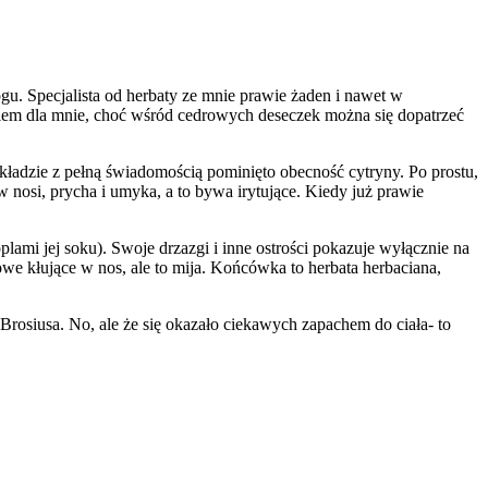
ogu. Specjalista od herbaty ze mnie prawie żaden i nawet w
niem dla mnie, choć wśród cedrowych deseczek można się dopatrzeć
adzie z pełną świadomością pominięto obecność cytryny. Po prostu,
w nosi, prycha i umyka, a to bywa irytujące. Kiedy już prawie
lami jej soku). Swoje drzazgi i inne ostrości pokazuje wyłącznie na
owe kłujące w nos, ale to mija. Końcówka to herbata herbaciana,
rosiusa. No, ale że się okazało ciekawych zapachem do ciała- to