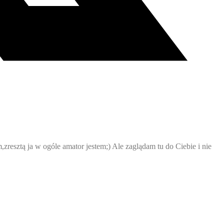
esztą ja w ogóle amator jestem;) Ale zaglądam tu do Ciebie i nie