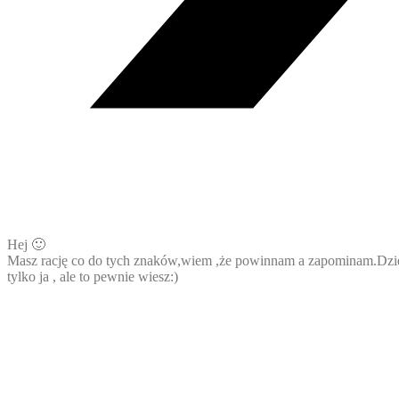
Hej 🙂
Masz rację co do tych znaków,wiem ,że powinnam a zapominam.Dzięku
tylko ja , ale to pewnie wiesz:)