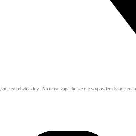
je za odwiedziny.. Na temat zapachu się nie wypowiem bo nie znam,zr