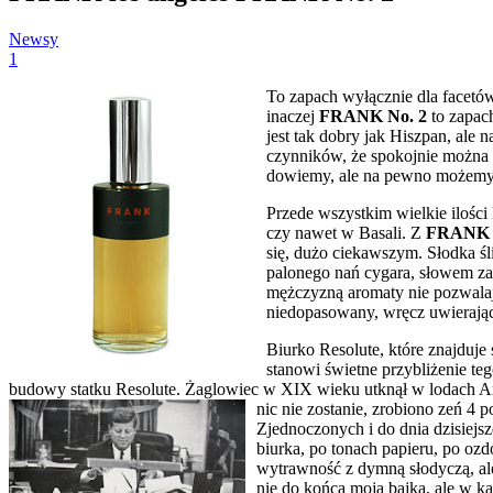
Newsy
1
To zapach wyłącznie dla facetów
inaczej
FRANK No. 2
to zapach
jest tak dobry jak Hiszpan, ale
czynników, że spokojnie można 
dowiemy, ale na pewno możemy
Przede wszystkim wielkie ilośc
czy nawet w Basali. Z
FRANK 
się, dużo ciekawszym. Słodka ś
palonego nań cygara, słowem zap
mężczyzną aromaty nie pozwala
niedopasowany, wręcz uwierają
Biurko Resolute, które znajduje
stanowi świetne przybliżenie teg
budowy statku Resolute. Żaglowiec w XIX wieku utknął w lodach Ar
nic nie zostanie, zrobiono zeń 4
Zjednoczonych i do dnia dzisiejs
biurka, po tonach papieru, po oz
wytrawność z dymną słodyczą, ale 
nie do końca moja bajka, ale w k