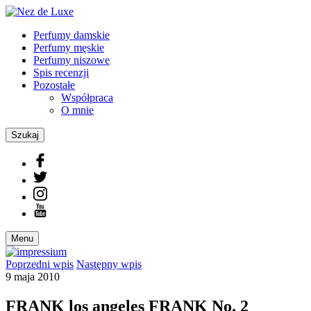
Perfumy damskie
Perfumy męskie
Perfumy niszowe
Spis recenzji
Pozostałe
Współpraca
O mnie
Szukaj
Menu
Poprzedni
wpis
Następny
wpis
9 maja 2010
FRANK los angeles FRANK No. 2