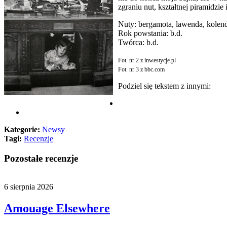
zgraniu nut, kształtnej piramidzi
Nuty: bergamota, lawenda, kolendr
Rok powstania: b.d.
Twórca: b.d.
Fot. nr 2 z inwestycje.pl
Fot. nr 3 z bbc.com
Podziel się tekstem z innymi:
Kategorie:
Newsy
Tagi:
Recenzje
Pozostałe recenzje
6 sierpnia 2026
Amouage Elsewhere