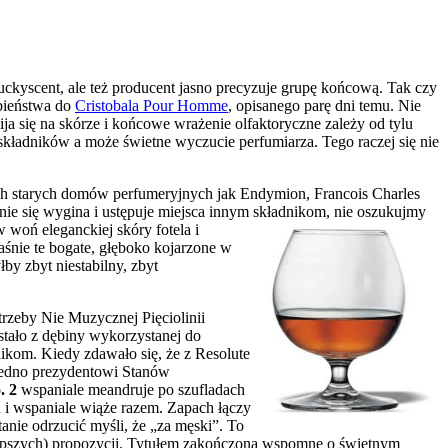
uckyscent, ale też producent jasno precyzuje grupę końcową. Tak czy
obieństwa do
Cristobala Pour Homme
, opisanego parę dni temu. Nie
ja się na skórze i końcowe wrażenie olfaktoryczne zależy od tylu
kładników a może świetne wyczucie perfumiarza. Tego raczej się nie
ch starych domów perfumeryjnych jak Endymion, Francois Charles
znie się wygina i ustępuje miejsca innym składnikom, nie oszukujmy
woń eleganckiej skóry fotela i
aśnie te bogate, głęboko kojarzone w
łby zbyt niestabilny, zbyt
trzeby Nie Muzycznej Pięciolinii
wstało z dębiny wykorzystanej do
glikom.
Kiedy zdawało się, że z Resolute
 jedno prezydentowi Stanów
 2
wspaniale meandruje po szufladach
u i wspaniale wiąże razem. Zapach łączy
anie odrzucić myśli, że „za męski”. To
najlepszych) propozycji. Tytułem zakończona wspomnę o świetnym