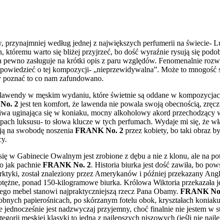
, przynajmniej według jednej z największych perfumerii na świecie- L
, któremu warto się bliżej przyjrzeć, bo dość wyraźnie rysują się pod
 na pewno zasługuje na krótki opis z paru względów. Fenomenalnie rozwi
powiedzieć o tej kompozycji- „nieprzewidywalna”. Może to mnogość s
 poznać to co nam zafundowano.
i lawendy w męskim wydaniu, które świetnie są oddane w kompozycja
No. 2
jest ten komfort, że lawenda nie powala swoją obecnością, zręc
liwa uginająca się w koniaku, mocny alkoholowy
akord przechodzący w 
ach luksusu- to słowa klucze w tych perfumach. Wydaje mi się, że wł
ją na swobodę noszenia
FRANK No. 2
przez kobiety, bo taki obraz by
cy.
 się w Gabinecie Owalnym jest zrobione z dębu a nie z klonu, ale na po
o jak pachnie
FRANK No. 2
. Historia biurka jest dość zawiła, bo po
ktyki, został znaleziony przez Amerykanów i później przekazany An
 potężne, ponad 150-kilogramowe biurka. Królowa Wiktoria przekazała
zego mebel stanowi najpraktyczniejszą rzecz Pana Obamy.
FRANK No.
dobnych papierośnicach, po skórzanym fotelu obok, kryształach koniak
jednocześnie jest nadzwyczaj przyjemny, choć finalnie nie jestem w st
ategorii męskiej klasyki to jedna z najlepszych niszowych (jeśli nie 