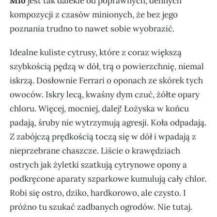
Mio
jest tak dalekie od poprawnych, dennych
kompozycji z czasów minionych, że bez jego
poznania trudno to nawet sobie wyobrazić.
Idealne kuliste cytrusy, które z coraz większą
szybkością pędzą w dół, trą o powierzchnię, niemal
iskrzą. Dosłownie Ferrari o oponach ze skórek tych
owoców. Iskry lecą, kwaśny dym czuć, żółte opary
chloru. Więcej, mocniej, dalej! Łożyska w końcu
padają, śruby nie wytrzymują agresji. Koła odpadają.
Z zabójczą prędkością toczą się w dół i wpadają z
nieprzebrane chaszcze. Liście o krawędziach
ostrych jak żyletki szatkują cytrynowe opony a
podkręcone aparaty szparkowe kumulują cały chlor.
Robi się ostro, dziko, hardkorowo, ale czysto. I
próżno tu szukać zadbanych ogrodów. Nie tutaj.