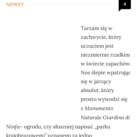
4
NEWSY
Tarzam
się w
zachwycie, który
uczuciem jest
niezmiernie rzadkim
w świecie zapachów.
Nos ślepie wpatrując
się w jarzący
absolut, który
prosto wywodzi się
Monumento
z
Naturale Giardino di
Ninfa
– ogrodu, czy słuszniej napisać „parku
krajobrazowego” uznanego za jedno