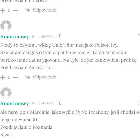
Pozdrawiam fiolkowo.
Odpowiedz
0
Anonimowy
15 lata temu
Kiedy to czytam, widzę Umę Thurman jako Poison Ivy.
Szukałam czegoś o tym zapachu w necie i to co znalazłam
bardzo mnie zaintrygowało. Na tyle, że już zamówiłam próbkę.
Pozdrawiam Autora. Lil.
Odpowiedz
0
Anonimowy
12 lata temu
Ale fajny opis Marcinie, jak zwykle 🙂 No i trafiony, jęsli chodzi o
moje odczucia :0
Pozdrawiam z Poznania
Kasia