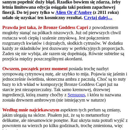
samym popełnić duży błąd. Rzadko bowiem się zdarza, żeby
letnia limitowana edycja osiągała taki poziom zapachowej
finezji. Do tej pory tylko w
Alien Or d’Ambre
(z 2011 roku)
udało się uzyskać ten kosmiczny rezultat.
Czytaj dalej…
Prawda jest taka, że Bronze Goddess Capri
z powodzeniem
mogłoby stanąć na półkach niszowych. Już od pierwszych chwil
roztacza woń ciepłą i szalenie zmysłową. Jest połączeniem
rozgrzanych kwiatów i dojrzałych, słodkich cytrusów. W dodatku
każdy ze składników jest dozowany w perfekcyjnych proporcjach.
Żaden się nie wybija, ale razem się dopełniają. Równie subtelne są
przejścia między poszczególnymi akordami.
Owszem, początek przez moment
posiada trochę nazbyt
syropowatą cytrynową nutę, ale szybko to mija. Pojawia się jaśmin i
jednocześnie świetlista, słoneczna ambra z paczulą. Choć są to nuty
bazy to ich wkład w kompozycję Bronze Goddess Capri już na
starcie jest niezaprzeczalny. Tak samo kremowej, drzewnej
ingrediencji, którą znamy choćby z
Sensuous
, i która tu nazwana
została drewnem ambrowym (nie istniejącym w naturze)
Według mnie najciekawszym
aspektem tych perfum są zmiany,
jakim ulegają na skórze. Pisałem już, że są to metamorfozy
delikatne, ale niesamowicie ponętne. Raz ukryta nuta potrafi wyjść z
powrotem na wierzch po kilku godzinach, trochę zmieniona, więc