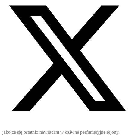
jako że się ostatnio nawracam w dziwne perfumeryjne rejony,