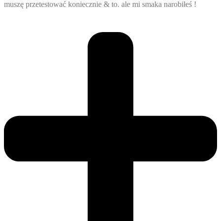
muszę przetestować koniecznie & to. ale mi smaka narobiłeś !