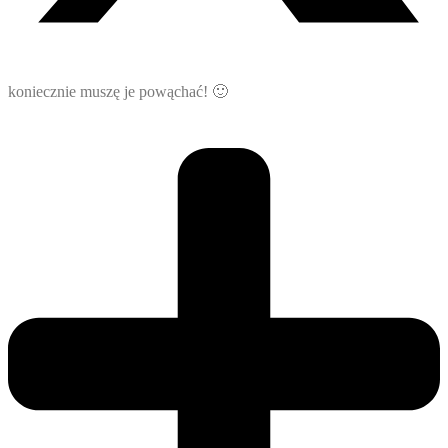
koniecznie muszę je powąchać! 🙂