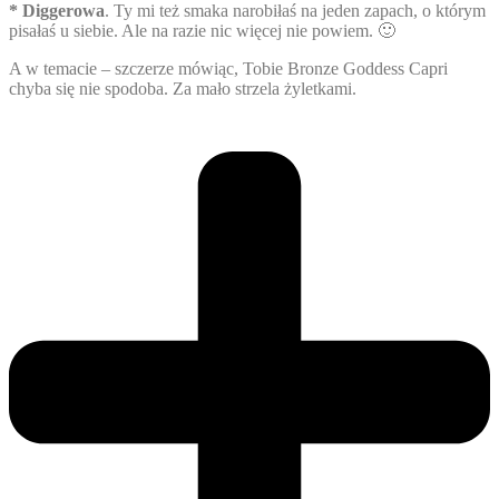
* Diggerowa
. Ty mi też smaka narobiłaś na jeden zapach, o którym
pisałaś u siebie. Ale na razie nic więcej nie powiem. 🙂
A w temacie – szczerze mówiąc, Tobie Bronze Goddess Capri
chyba się nie spodoba. Za mało strzela żyletkami.