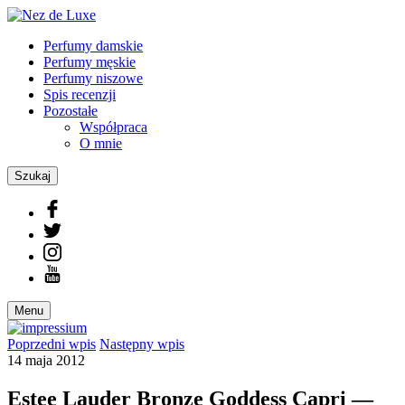
Perfumy damskie
Perfumy męskie
Perfumy niszowe
Spis recenzji
Pozostałe
Współpraca
O mnie
Szukaj
Menu
Poprzedni
wpis
Następny
wpis
14 maja 2012
Estee Lauder Bronze Goddess Capri —