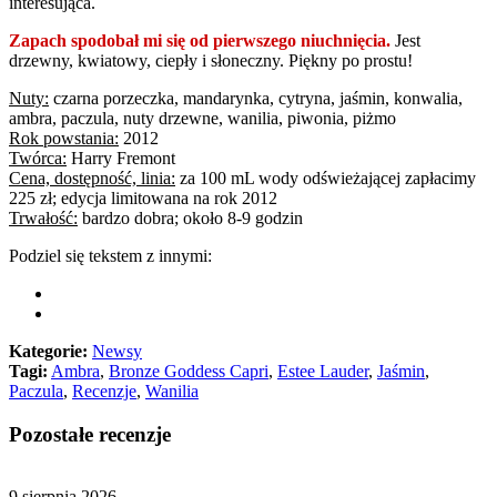
interesująca.
Zapach spodobał mi się od pierwszego niuchnięcia.
Jest
drzewny, kwiatowy, ciepły i słoneczny. Piękny po prostu!
Nuty:
czarna porzeczka, mandarynka, cytryna, jaśmin, konwalia,
ambra, paczula, nuty drzewne, wanilia, piwonia, piżmo
Rok powstania:
2012
Twórca:
Harry Fremont
Cena, dostępność, linia:
za 100 mL wody odświeżającej zapłacimy
225 zł; edycja limitowana na rok 2012
Trwałość:
bardzo dobra; około 8-9 godzin
Podziel się tekstem z innymi:
Kategorie:
Newsy
Tagi:
Ambra
,
Bronze Goddess Capri
,
Estee Lauder
,
Jaśmin
,
Paczula
,
Recenzje
,
Wanilia
Pozostałe recenzje
9 sierpnia 2026