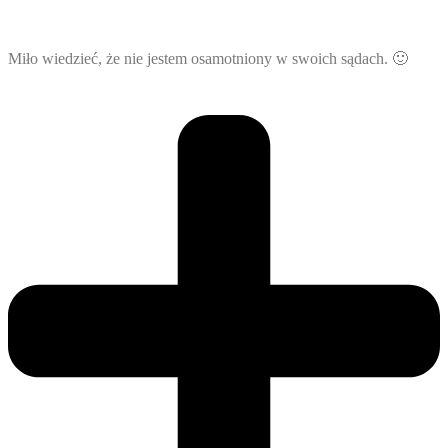
Miło wiedzieć, że nie jestem osamotniony w swoich sądach. 🙂