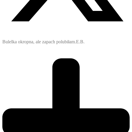
Bulelka okropna, ale zapach polubiłam.E.B.