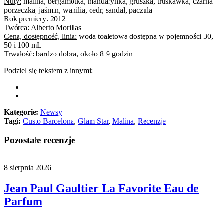
Nuty:
malina, bergamotka, mandarynka, gruszka, truskawka, czarna
porzeczka, jaśmin, wanilia, cedr, sandał, paczula
Rok premiery:
2012
Twórca:
Alberto Morillas
Cena, dostępność, linia:
woda toaletowa dostępna w pojemności 30,
50 i 100 mL
Trwałość:
bardzo dobra, około 8-9 godzin
Podziel się tekstem z innymi:
Kategorie:
Newsy
Tagi:
Custo Barcelona
,
Glam Star
,
Malina
,
Recenzje
Pozostałe recenzje
8 sierpnia 2026
Jean Paul Gaultier La Favorite Eau de
Parfum