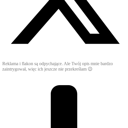
Reklama i flakon są odpychające. Ale Twój opis mnie bardzo
zaintrygował, więc ich jeszcze nie przekreślam 😉