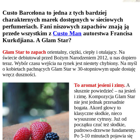
Custo Barcelona to jedna z tych bardziej
charakternych marek dostępnych w sieciowych
perfumeriach. Fani niszowych zapachów znają ją
przede wszystkim z
Custo Man
autorstwa Francisa
Kurkdjiana. A Glam Star?
Glam Star to zapach
orientalny, ciężki, ciepły i otulający. Na
świecie debiutował przed Bożym Narodzeniem 2012, u nas dopiero
teraz. Wybór czasu wejścia na rynek jest niestety chybiony. Na myśl
o kobietach pachnących Glam Star w 30-stopniowym upale dostaję
wręcz duszności.
To aromat jesieni i zimy.
A
słusznie powiedzieć – na jesień
i zimę. Kompozycja Glam Star
nie jest jednak przesadnie
bogata. Akord głowy to
klasyczne słodkie, nieco
wysuszone cytrusy. Już od
początku czuć też słodkie,
pudrowo-drzewne fundamenty.
Po 5-10 minutach pojawia się