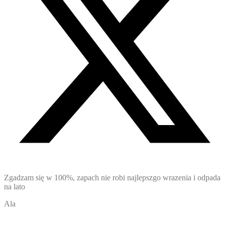
Zgadzam się w 100%, zapach nie robi najlepszgo wrazenia i odpada
na lato
Ala