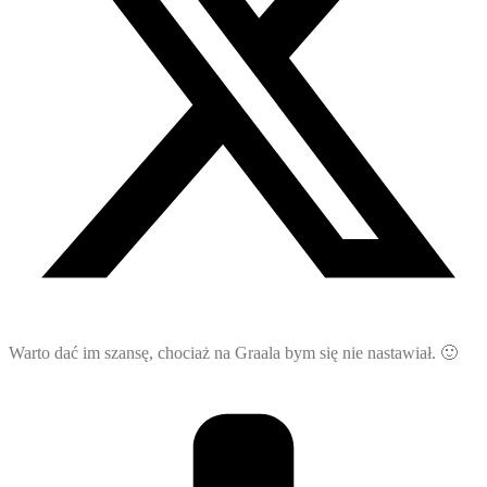
Warto dać im szansę, chociaż na Graala bym się nie nastawiał. 🙂