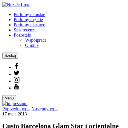
Perfumy damskie
Perfumy męskie
Perfumy niszowe
Spis recenzji
Pozostałe
Współpraca
O mnie
Szukaj
Menu
Poprzedni
wpis
Następny
wpis
17 maja 2013
Custo Barcelona Glam Star i orientalne