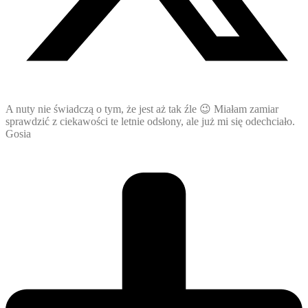
A nuty nie świadczą o tym, że jest aż tak źle 😉 Miałam zamiar
sprawdzić z ciekawości te letnie odsłony, ale już mi się odechciało.
Gosia