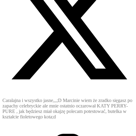
Caralajna i wszystko jasne,,,;D Marcinie wiem że zradko sięgasz po
zapachy celebryckie ale mnie ostatnio oczarował KATY PERRY-
PURE , jak będziesz miał okajzę polecam potestować, butelka w
kształcie fioletowego kota;d