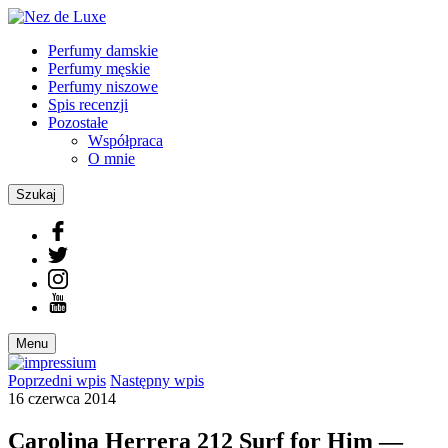
Perfumy damskie
Perfumy męskie
Perfumy niszowe
Spis recenzji
Pozostałe
Współpraca
O mnie
Szukaj
Menu
Poprzedni
wpis
Następny
wpis
16 czerwca 2014
Carolina Herrera 212 Surf for Him —