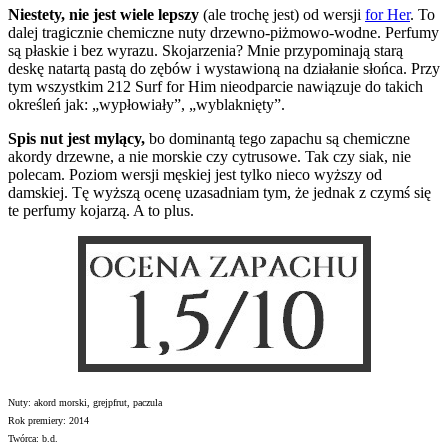
Niestety, nie jest wiele lepszy
(ale trochę jest)
od wersji
for Her
. To
dalej tragicznie chemiczne nuty drzewno-piżmowo-wodne. Perfumy
są płaskie i bez wyrazu. Skojarzenia? Mnie przypominają starą
deskę natartą pastą do zębów i wystawioną na działanie słońca. Przy
tym wszystkim 212 Surf for Him nieodparcie nawiązuje do takich
określeń jak: „wypłowiały”, „wyblaknięty”.
Spis nut jest mylący,
bo dominantą tego zapachu są chemiczne
akordy drzewne, a nie morskie czy cytrusowe. Tak czy siak, nie
polecam. Poziom wersji męskiej jest tylko nieco wyższy od
damskiej. Tę wyższą ocenę uzasadniam tym, że jednak z czymś się
te perfumy kojarzą. A to plus.
Nuty: akord morski, grejpfrut, paczula
Rok premiery: 2014
Twórca: b.d.