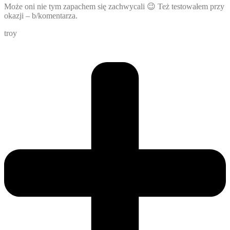
Może oni nie tym zapachem się zachwycali 😉 Też testowałem przy
okazji – b/komentarza.
troy