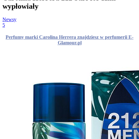
wypłowiały
Newsy
5
Perfumy marki Carolina Herrera znajdziesz w perfumerii E-
Glamour.pl