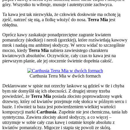
góry. Wszystko tu wibruje, musuje i autentycznie zachwyca.
Ta kawa jest tak niezwykła, że człowiek dosłownie ma ochotę ją
zjeść, natrzeć się nią, a fiolkę włożyć do nosa.
Terra Mia
jest
obłędna.
Oprócz kawy zaskakuje ponadprzeciętne zagranie kwiatem
pomarańczy (słodkiej) i neroli (gorzkiej), które rozświetlają kawowy
mrok i nadają mu ambitnej słodyczy. W sercu widać to szczególnie
mocno, kiedy
Terra Mia
nabiera zawiesistego charakteru
kwiatowych absolutów. Oczywiście, cały czas to kawa jest na
pierwszym planie, ale jej otoczenie świetnie dopełnia całość.
Carthusia Terra Mia w dwóch formach
Deklarowane w spisie nut orzechy laskowe są gdzieś w tle i chyba
bym nie domyślił się ich obecności. Z drugiej strony trzeba
powiedzieć, że
Terra Mia
posiada złocisto poprowadzony wątek
drzewny, który od kwiatów przejmuje rolę słońca w późnym sercu i
bazie. I również ta baza jest potwierdzeniem wielkiej wartości
kompozycji marki
Carthusia
. Zupełnie nie jest chemiczna, tania lub
syntetyczna. Zawiera złocisty akord słodyczy, a co więcej –
utrzymuje w sobie cały czas kawę i ostatnie krople absolutu z
kwiatów pomarańczy. Migocze i stapia się powoli ze skórą.