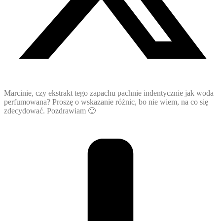
Marcinie, czy ekstrakt tego zapachu pachnie indentycznie jak woda
perfumowana? Proszę o wskazanie różnic, bo nie wiem, na co się
zdecydować. Pozdrawiam 🙂