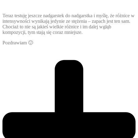
Teraz testuję jeszcze nadgarstek do nadgarstka i myślę, że różnice w
intensywności wynikają jedynie ze stężenia – zapach jest ten sam.
Chociaż to nie są jakieś wielkie różnice i im dalej wgłąb
kompozycji, tym stają się coraz mniejsze.
Pozdrawiam 🙂