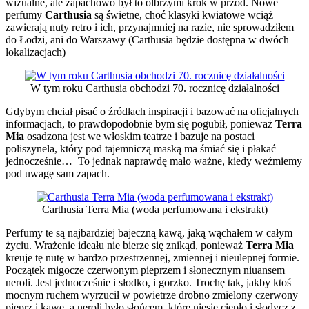
wizualne, ale zapachowo był to olbrzymi krok w przód. Nowe
perfumy
Carthusia
są świetne, choć klasyki kwiatowe wciąż
zawierają nuty retro i ich, przynajmniej na razie, nie sprowadziłem
do Łodzi, ani do Warszawy (Carthusia będzie dostępna w dwóch
lokalizacjach)
W tym roku Carthusia obchodzi 70. rocznicę działalności
Gdybym chciał pisać o źródłach inspiracji i bazować na oficjalnych
informacjach, to prawdopodobnie bym się pogubił, ponieważ
Terra
Mia
osadzona jest we włoskim teatrze i bazuje na postaci
poliszynela, który pod tajemniczą maską ma śmiać się i płakać
jednocześnie… To jednak naprawdę mało ważne, kiedy weźmiemy
pod uwagę sam zapach.
Carthusia Terra Mia (woda perfumowana i ekstrakt)
Perfumy te są najbardziej bajeczną kawą, jaką wąchałem w całym
życiu. Wrażenie ideału nie bierze się znikąd, ponieważ
Terra Mia
kreuje tę nutę w bardzo przestrzennej, zmiennej i nieulepnej formie.
Początek migocze czerwonym pieprzem i słonecznym niuansem
neroli. Jest jednocześnie i słodko, i gorzko. Trochę tak, jakby ktoś
mocnym ruchem wyrzucił w powietrze drobno zmielony czerwony
pieprz i kawę, a neroli było słońcem, które niesie ciepło i słodycz z