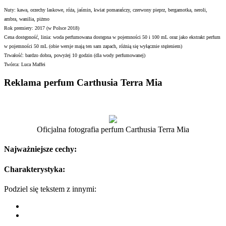
Nuty: kawa, orzechy laskowe, róża, jaśmin, kwiat pomarańczy, czerwony pieprz, bergamotka, neroli,
ambra, wanilia, piżmo
Rok premiery: 2017 (w Polsce 2018)
Cena dostępność, linia: woda perfumowana dostępna w pojemności 50 i 100 mL oraz jako ekstrakt perfum
w pojemności 50 mL (obie wersje mają ten sam zapach, różnią się wyłącznie stężeniem)
Trwałość: bardzo dobra, powyżej 10 godzin (dla wody perfumowanej)
Twórca: Luca Maffei
Reklama perfum Carthusia Terra Mia
Oficjalna fotografia perfum Carthusia Terra Mia
Najważniejsze cechy:
Charakterystyka:
Podziel się tekstem z innymi: