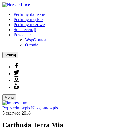
Perfumy damskie
Perfumy męskie
Perfumy niszowe
Spis recenzji
Pozostałe
Współpraca
O mnie
Szukaj
Menu
Poprzedni
wpis
Następny
wpis
5 czerwca 2018
Carthusia Terra Mia