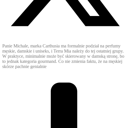
Panie Michale, marka Carthusia ma formalnie podział na perfumy
męskie, damskie i uniseks, i Terra Mia należy do tej ostatniej grupy.
W praktyce, minimalnie może być skierowany w damską stronę, bo
to jednak kategoria gourmand. Co nie zmienia faktu, że na męskiej
skórze pachnie genialnie