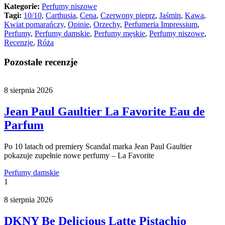
Kategorie:
Perfumy niszowe
Tagi:
10/10
,
Carthusia
,
Cena
,
Czerwony pieprz
,
Jaśmin
,
Kawa
,
Kwiat pomarańczy
,
Opinie
,
Orzechy
,
Perfumeria Impressium
,
Perfumy
,
Perfumy damskie
,
Perfumy męskie
,
Perfumy niszowe
,
Recenzje
,
Róża
Pozostałe recenzje
8 sierpnia 2026
Jean Paul Gaultier La Favorite Eau de
Parfum
Po 10 latach od premiery Scandal marka Jean Paul Gaultier
pokazuje zupełnie nowe perfumy – La Favorite
Perfumy damskie
1
8 sierpnia 2026
DKNY Be Delicious Latte Pistachio