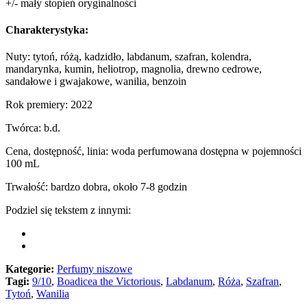
+/- mały stopień oryginalności
Charakterystyka:
Nuty: tytoń, różą, kadzidło, labdanum, szafran, kolendra,
mandarynka, kumin, heliotrop, magnolia, drewno cedrowe,
sandałowe i gwajakowe, wanilia, benzoin
Rok premiery: 2022
Twórca: b.d.
Cena, dostępność, linia: woda perfumowana dostępna w pojemności
100 mL
Trwałość: bardzo dobra, około 7-8 godzin
Podziel się tekstem z innymi:
Kategorie:
Perfumy niszowe
Tagi:
9/10
,
Boadicea the Victorious
,
Labdanum
,
Róża
,
Szafran
,
Tytoń
,
Wanilia