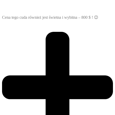
Cena tego cuda również jest świetna i wybitna – 800 $ ! 😉