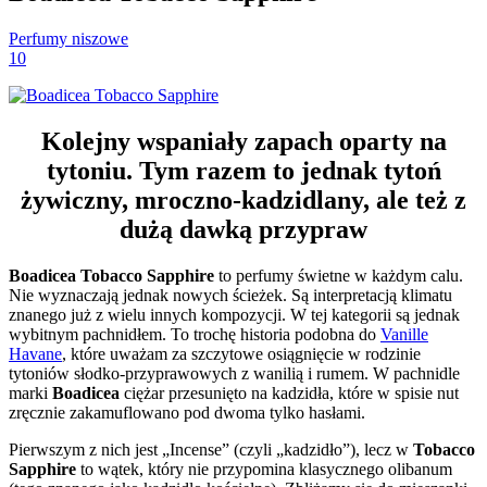
Perfumy niszowe
10
Kolejny wspaniały zapach oparty na
tytoniu. Tym razem to jednak tytoń
żywiczny, mroczno-kadzidlany, ale też z
dużą dawką przypraw
Boadicea Tobacco Sapphire
to perfumy świetne w każdym calu.
Nie wyznaczają jednak nowych ścieżek. Są interpretacją klimatu
znanego już z wielu innych kompozycji. W tej kategorii są jednak
wybitnym pachnidłem. To trochę historia podobna do
Vanille
Havane
, które uważam za szczytowe osiągnięcie w rodzinie
tytoniów słodko-przyprawowych z wanilią i rumem. W pachnidle
marki
Boadicea
ciężar przesunięto na kadzidła, które w spisie nut
zręcznie zakamuflowano pod dwoma tylko hasłami.
Pierwszym z nich jest „Incense” (czyli „kadzidło”), lecz w
Tobacco
Sapphire
to wątek, który nie przypomina klasycznego olibanum