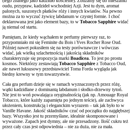
(tego znanego jako kadzidło kościelne). Zbliżamy się do mieszanki
oudu, przypraw, kadzideł wschodniej Azji. Jest tu dym, aromat
palonych, suszonych płatków róży i innych kwiatów. Na pewno
można za to wyczuć żywicę labdanum w czystej formie. I choć
deklarowana jest jako element bazy, to w
Tobacco Sapphire
widać
ją niemal od startu.
Pamiętam, że kiedy wąchałem te perfumy pierwszy raz, to
przypomniało mi się Feminite du Bois i Yves Rocher Rose Oud.
Później nawet pokusiłem się na testy porównawcze i wówczas
widać, jak wielką szlachetnością i jakością składników
charakteryzuje się propozycja marki
Boadicea
. To jest po prostu
kosmos. Niektórzy zestawiają
Tobacco Sapphire
z Tobacco Oud,
ale nawet luksusowy przedstawiciel Toma Forda wygląda jak
biedny krewny w tym towarzystwie.
Cała gra perfum dzieje się w ramach wyznaczonych przez różę,
wątki kadzidlane z dominantą labdanum i słodko-drzewny tytoń.
Nie jest to woń powalająca oryginalnością (jak np. Amouage Royal
Tobacco, które każdy zapamięta po jednym teście), ale zachwyca
ułożeniem, konstrukcją i eleganckim wyrazem – tak jak było to w
Vanille Havane. Jakość składników czuć od początku do najgłębszej
bazy. Wszystko jest tu przemyślane, idealnie skomponowane i
wyważone. Zapach jest dymny, ale nie przesadzony. Ilość cukru też
przez cały czas jest odpowiednia – nie za duża, nie za mała.