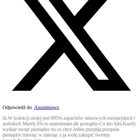
Odpowiedź do
Anonimowo
Ja.W kolekcji mojej jest 995% zapachów niszowych-europejskich i
arabskich Marek.5% to mainstream ale porządny.Co kto lubi.Kazdy
wydaje swoje pieniądze na co chce.Jeden przepija,przepala
pieniądze miesiąc w miesiąc a ja wolę zakupić świetny