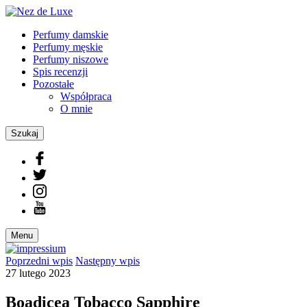
Perfumy damskie
Perfumy męskie
Perfumy niszowe
Spis recenzji
Pozostałe
Współpraca
O mnie
Szukaj
Menu
Poprzedni
wpis
Następny
wpis
27 lutego 2023
Boadicea Tobacco Sapphire