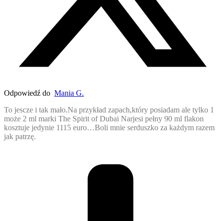
Odpowiedź do
Mania G.
To jescze i tak mało.Na przykład zapach,który posiadam ale tylko 1
może 2 ml marki The Spirit of Dubai Narjesi pełny 90 ml flakon
kosztuje jedynie 1115 euro…Boli mnie serduszko za każdym razem
jak patrzę.