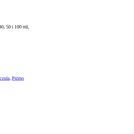
30, 50 i 100 mL
czula
,
Piżmo