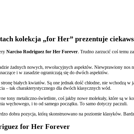
atach kolekcja „for Her” prezentuje ciekaw
iery
Narciso Rodriguez for Her Forever
. Trudno zarzucić coś temu z
 zasadzie żadnych nowych, rewolucyjnych aspektów. Niewprawiony nos n
znaczące i w zasadzie ograniczają się do dwóch aspektów.
 stronę białych kwiatów. Są one jednak dość chłodne, nie wchodzą w ja
cia – tak charakterystycznego dla dwóch klasycznych wód.
e tony metaliczno-świetliste, coś jakby nowe molekuły, które są w ko
enia węchowego, i to od samego początku. To samo dotyczy paczuli.
rdzo dobra pozycja, którą skonstruowano na poziomie klasyków. Bardz
iguez for Her Forever