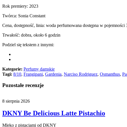
Rok premiery: 2023
Twórca: Sonia Constant
Cena, dostępność, linia: woda perfumowana dostępna w pojemności 
Trwałość: dobra, około 6 godzin
Podziel się tekstem z innymi:
Kategorie:
Perfumy damskie
Tagi:
8/10
,
Frangipani
,
Gardenia
,
Narciso Rodriguez
,
Osmanthus
,
Pa
Pozostałe recenzje
8 sierpnia 2026
DKNY Be Delicious Latte Pistachio
Mleko z pistacjami od DKNY