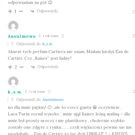
odpowiadam na pyt 😉
Odpowiedz
1
Anonimowo
1 rok temu
Odpowiedź do
k.,s.w.
Akurat tych perfum Cartiera nie znam. Miałam kiedyś Eau de
Cartier. Czy „Baiser” jest ładny?
Odpowiedz
2
k.,s.w.
1 rok temu
Odpowiedź do
Anonimowo
no dla mnie piękny! 🙂 ..ale to rzecz gustu 😀 oczywiście ,
Luca Turin ocenił wysoko , mnie ujął Baiser leśną maliną – dla
mnie był prosty uroczy i nie plastikowy , cholernie szybko
zostały one zdjęte z rynku … …czyli większości pewnie sie nie
spodobały … Eau de Cartier to juz dziś UNIKAT ? – KIEDYŚ