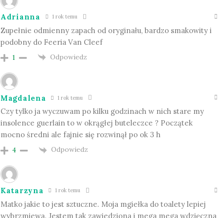
Adrianna
1 rok temu
Zupełnie odmienny zapach od oryginału, bardzo smakowity i
podobny do Feeria Van Cleef
Odpowiedz
1
Magdalena
1 rok temu
Czy tylko ja wyczuwam po kilku godzinach w nich stare my
insolence guerlain to w okrągłej buteleczce ? Początek
mocno średni ale fajnie się rozwinął po ok 3 h
Odpowiedz
4
Katarzyna
1 rok temu
Matko jakie to jest sztuczne. Moja mgiełka do toalety lepiej
wybrzmiewa. Jestem tak zawiedziona i mega mega wdzięczna