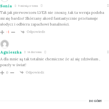
Sonia
9 miesiące temu
Tak jak pierwowzoru LVEB nie znoszę, tak ta wersja podoba
mi się bardzo! Skórzany akord fantastycznie przełamuje
słodycz i odbiera zapachowi banalności.
Odpowiedz
-1
Agnieszka
14 dni temu
A dla mnie są tak totalnie chemiczne źe aź się zdziwiłam ,
poszły w świat!
Odpowiedz
0
DO GÓRY