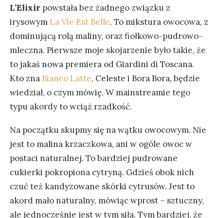
L’Elixir
powstała bez żadnego związku z
irysowym
La Vie Est Belle
. To mikstura owocowa, z
dominującą rolą maliny, oraz fiołkowo-pudrowo-
mleczna. Pierwsze moje skojarzenie było takie, że
to jakaś nowa premiera od Giardini di Toscana.
Kto zna
Bianco Latte
, Celeste i Bora Bora, będzie
wiedział, o czym mówię. W mainstreamie tego
typu akordy to wciąż rzadkość.
Na początku skupmy się na wątku owocowym. Nie
jest to malina krzaczkowa, ani w ogóle owoc w
postaci naturalnej. To bardziej pudrowane
cukierki pokropiona cytryną. Gdzieś obok nich
czuć też kandyzowane skórki cytrusów. Jest to
akord mało naturalny, mówiąc wprost – sztuczny,
ale jednocześnie jest w tym siła. Tym bardziej, że