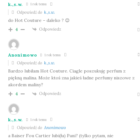
k.,s.w.
1 rok temu
Odpowiedź do
k.,s.w.
do Hot Couture – daleko ? 😉
Odpowiedz
4
Anonimowo
1 rok temu
Odpowiedź do
k.,s.w.
Bardzo lubiłam Hot Couture. Ciagle poszukuję perfum z
piękną malina. Może ktoś zna jakieś ładne perfumy niszowe z
akordem maliny?
Odpowiedz
4
k.,s.w.
1 rok temu
Odpowiedź do
Anonimowo
a Baiser Fou Cartier lubi(ła) Pani? (tylko pytam, nie