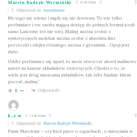
Marcin Budzyk-Wermiński
1 rok temu
Odpowiedź do
Anonimowo
My tego nie wiemy i nigdy się nie dowiemy. To wie tylko
perfumiarz i ew. osoba mająca dostęp do pełnych formuł (czyli
samo Lancome też nie wie). Malinę można zrobić z
syntetycznych molekuł, można zrobić z absolutu liści
porzeczki i olejku różanego, można z geranium… Opcji jest
dużo.
Gdyby perfumiarz się uparł, to może stworzyć akord malinowy
nawet na kanwie składników zwierzęcych. Chodzi o to, że
wiele jest dróg mieszania składników, tak żeby finalnie klient
poczuł „malinę”
Odpowiedz
8
k.,s.w.
1 rok temu
Odpowiedź do
Marcin Budzyk-Wermiński
Panie Marcicnie – czy ktoś pisze o zapachach , o mieszaniu w