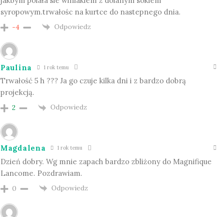
jakbym polała sie winiakiem z dolanym sokiem
syropowym.trwałośc na kurtce do nastepnego dnia.
Odpowiedz
-4
Paulina
1 rok temu
Trwałość 5 h ??? Ja go czuje kilka dni i z bardzo dobrą
projekcją.
Odpowiedz
2
Magdalena
1 rok temu
Dzień dobry. Wg mnie zapach bardzo zbliżony do Magnifique
Lancome. Pozdrawiam.
Odpowiedz
0