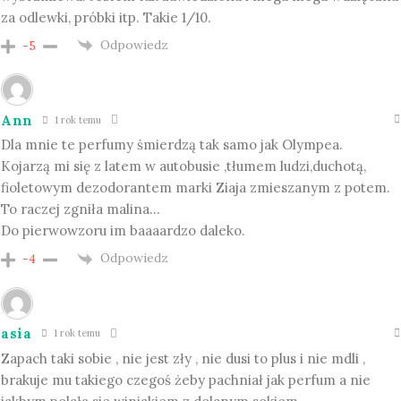
za odlewki, próbki itp. Takie 1/10.
Odpowiedz
-5
Ann
1 rok temu
Dla mnie te perfumy śmierdzą tak samo jak Olympea.
Kojarzą mi się z latem w autobusie ,tłumem ludzi,duchotą,
fioletowym dezodorantem marki Ziaja zmieszanym z potem.
To raczej zgniła malina…
Do pierwowzoru im baaaardzo daleko.
Odpowiedz
-4
asia
1 rok temu
Zapach taki sobie , nie jest zły , nie dusi to plus i nie mdli ,
brakuje mu takiego czegoś żeby pachniał jak perfum a nie