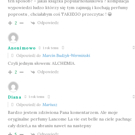
ten sposób? – jakaś ksiązka popularnonaukowa ? kompilacja
wypowiedzi ludzo którzy się tym zajmują i kochają perfumy
poprostu , chciałabym coś TAKIEGO przeczytac ! 😀
Odpowiedz
2
Anonimowo
1 rok temu
Odpowiedź do
Marcin Budzyk-Wermiński
Czyli jednym słowem: ALCHEMIA.
Odpowiedz
2
Diana
1 rok temu
Odpowiedź do
Mariusz
Bardzo jestem zdziwiona Pana komentarzem. Ale moje
oryginalne perfumy Lancome La vie est belle na ciele pachnąc
cały dzień,a na ubraniu nawet na nastepny
Odpowiedz
5