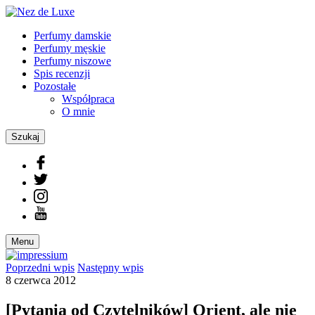
Perfumy damskie
Perfumy męskie
Perfumy niszowe
Spis recenzji
Pozostałe
Współpraca
O mnie
Szukaj
Menu
Poprzedni
wpis
Następny
wpis
8 czerwca 2012
[Pytania od Czytelników] Orient, ale nie