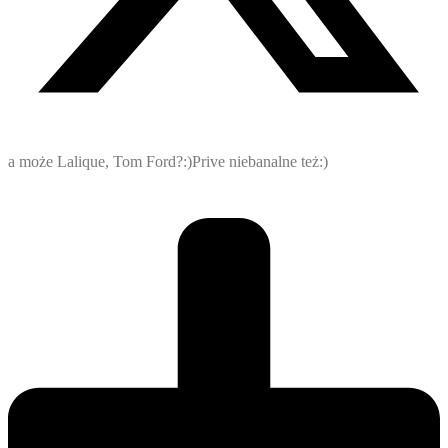
a może Lalique, Tom Ford?:)Prive niebanalne też:)