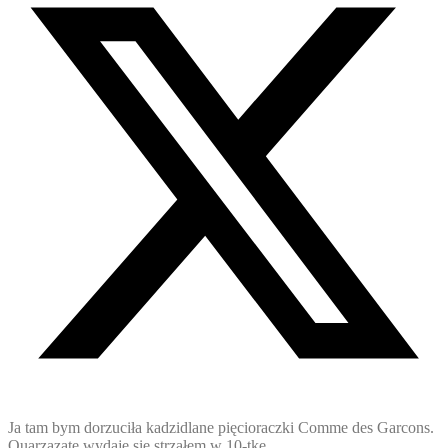
Ja tam bym dorzuciła kadzidlane pięcioraczki Comme des Garcons.
Ouarzazate wydaje się strzałem w 10-tkę.