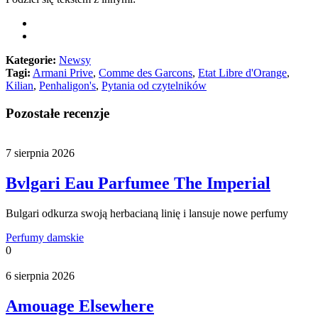
Kategorie:
Newsy
Tagi:
Armani Prive
,
Comme des Garcons
,
Etat Libre d'Orange
,
Kilian
,
Penhaligon's
,
Pytania od czytelników
Pozostałe recenzje
7 sierpnia 2026
Bvlgari Eau Parfumee The Imperial
Bulgari odkurza swoją herbacianą linię i lansuje nowe perfumy
Perfumy damskie
0
6 sierpnia 2026
Amouage Elsewhere