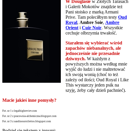
W Douglasie
w Złotych Tarasach
i Galerii Mokotów znajdzie też
Pani stoisko z marką Armani
Prive. Tam poleciłbym testy
Oud
Royal
,
Ambre Soie
,
Ambre
Orient
i
Cuir Noir
. Wszystkie
cechuje olbrzymia trwałość.
Starałem się wybierać wśród
zapachów niebanalnych, ale
jednocześnie nie przesadnie
dziwnych.
W każdym z
powyższych można według mnie
wyjść do ludzi i nie maltretować
ich swoją wonią (choć to też
zależy od ilości; Oud Royal i Like
This wystarczy jeden psik na
szyję, żeby cały dzień pachnieć).
Macie jakieś inne pomysły?
Fot. nr 1 z legalhighreviev.com
Fot. nr 2 z pracownia-alchemiczna.blogspot.com
Fot. nr 3 z sandinourstilettos.blogspot.com
Podziel się tekstem z innymi: