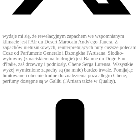
wydaje mi się, że rewelacyjnym zapachem we wspomnianym
klimacie jest l'Air du Desert Marocain Andy'ego Tauera. Z
zapachów nietuzinkowych, reinterpretujących nuty cięższe polecam
Coze od Parfumerie Generale i Dzongkha l'Artisana. Słodko-
wytrawny (z naciskiem na to drugie) jest Baume du Doge Eau
d'Italie, zaś drzewny i podniosły, Chene Serga Lutensa. Wszystkie
wyżej wymienione zapachy są (na mnie) bardzo trwałe. Pomijając
limitowane i obecnie trudne do znalezienia poza allegro Chene,
perfumy dostępne są w Galilu (l'Artisan także w Quality).