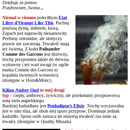
Dziękuję za pomoc.
Pozdrawiam, Iwona.
„
Niemal w ciemno
poleciłbym
Etat
Libre d’Orange Like This
. Pachną
prażoną dynią, imbirem, kawą.
Zapach jest naprawdę niesamowity.
Perfumy orientalne, ale słodyczy
prawie nie zawierają. Trwałość mają
też świetną. Z kolei
Palisander
Comme des Garcons
jest drzewny,
trochę przypomina lakier do drewna,
wytrawny i też wart uwagi (w ogóle
marka Comme des Garcons to
kopalnia świetnych wonności).
(dostępne w Horn&More;)
Kilian Amber Oud
to mój drugi
typ
– ciepły, ambrowy, żywiczny, ale przełamany przyprawową
nutą ziela angielskiego.
Bardziej kadzidlany jest
Penhaligon’s Elixir
. Trochę wyczuwalna
jest w nim róża, ale obok niej sporo przypraw. Dominuje jednak
kadzidło. Sporo osób zarzuca im mizerną trwałość (na mnie są
trwałe). (dostępne w Quality Missala)