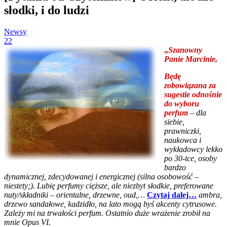
słodki, i do ludzi
Newsy
22
„
Szanowny
Panie Marcinie,
Będę
zobowiązana za
sugestie odnośnie
do wyboru
perfum
– dla
siebie,
prawniczki,
naukowca i
wykładowcy lekko
po 30-tce, osoby
bardzo
dynamicznej, zdecydowanej i energicznej (silna osobowość –
niestety;). Lubię perfumy cięższe, ale niezbyt słodkie, preferowane
nuty/składniki – orientalne, drzewne, oud,…
Czytaj dalej…
ambra,
drzewo sandałowe, kadzidło, na lato mogą byś akcenty cytrusowe.
Zależy mi na trwałości perfum. Ostatnio duże wrażenie zrobił na
mnie Opus VI.