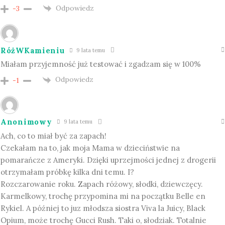
Odpowiedz
-3
RóżWKamieniu
9 lata temu
Miałam przyjemność już testować i zgadzam się w 100%
Odpowiedz
-1
Anonimowy
9 lata temu
Ach, co to miał być za zapach!
Czekałam na to, jak moja Mama w dzieciństwie na
pomarańcze z Ameryki. Dzięki uprzejmości jednej z drogerii
otrzymałam próbkę kilka dni temu. I?
Rozczarowanie roku. Zapach różowy, słodki, dziewczęcy.
Karmelkowy, trochę przypomina mi na początku Belle en
Rykiel. A później to juz młodsza siostra Viva la Juicy, Black
Opium, może trochę Gucci Rush. Taki o, słodziak. Totalnie