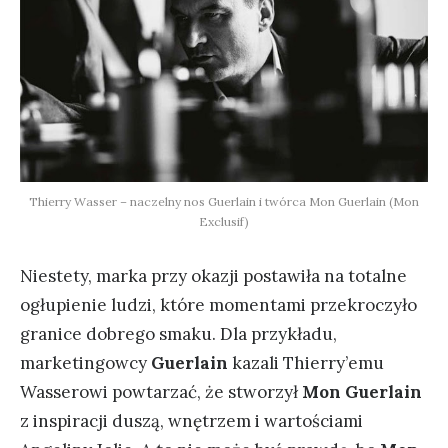
Thierry Wasser – naczelny nos Guerlain i twórca Mon Guerlain (Mon
Exclusif)
Niestety, marka przy okazji postawiła na totalne
ogłupienie ludzi, które momentami przekroczyło
granice dobrego smaku. Dla przykładu,
marketingowcy
Guerlain
kazali Thierry’emu
Wasserowi powtarzać, że stworzył
Mon Guerlain
z inspiracji duszą, wnętrzem i wartościami