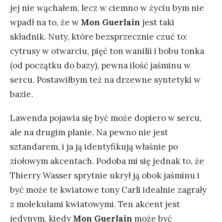
jej nie wąchałem, lecz w ciemno w życiu bym nie
wpadł na to, że w
Mon Guerlain
jest taki
składnik. Nuty, które bezsprzecznie czuć to:
cytrusy w otwarciu, pięć ton wanilii i bobu tonka
(od początku do bazy), pewna ilość jaśminu w
sercu. Postawiłbym też na drzewne syntetyki w
bazie.
Lawenda pojawia się być może dopiero w sercu,
ale na drugim planie. Na pewno nie jest
sztandarem, i ja ją identyfikują właśnie po
ziołowym akcentach. Podoba mi się jednak to, że
Thierry Wasser sprytnie ukrył ją obok jaśminu i
być może te kwiatowe tony Carli idealnie zagrały
z molekułami kwiatowymi. Ten akcent jest
jedynym, kiedy
Mon Guerlain
może być