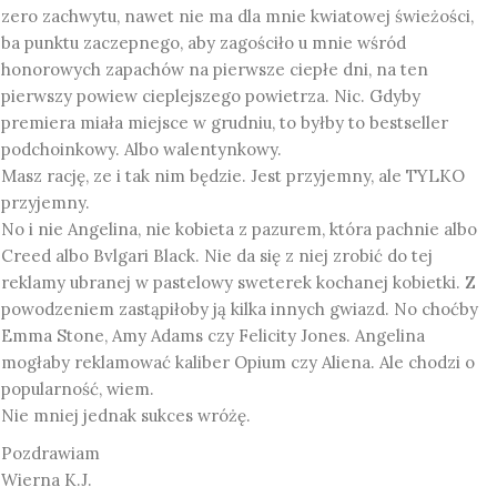
zero zachwytu, nawet nie ma dla mnie kwiatowej świeżości,
ba punktu zaczepnego, aby zagościło u mnie wśród
honorowych zapachów na pierwsze ciepłe dni, na ten
pierwszy powiew cieplejszego powietrza. Nic. Gdyby
premiera miała miejsce w grudniu, to byłby to bestseller
podchoinkowy. Albo walentynkowy.
Masz rację, ze i tak nim będzie. Jest przyjemny, ale TYLKO
przyjemny.
No i nie Angelina, nie kobieta z pazurem, która pachnie albo
Creed albo Bvlgari Black. Nie da się z niej zrobić do tej
reklamy ubranej w pastelowy sweterek kochanej kobietki. Z
powodzeniem zastąpiłoby ją kilka innych gwiazd. No choćby
Emma Stone, Amy Adams czy Felicity Jones. Angelina
mogłaby reklamować kaliber Opium czy Aliena. Ale chodzi o
popularność, wiem.
Nie mniej jednak sukces wróżę.
Pozdrawiam
Wierna K.J.