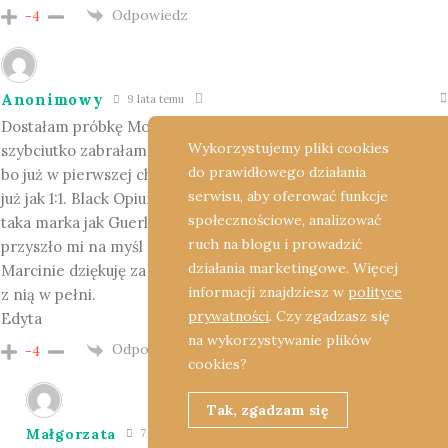
Odpowiedz
-4
Anonimowy
9 lata temu
Dostałam próbkę Mon pocztą od Sephory. Ucieszyłam się,
Wykorzystujemy pliki cookies
szybciutko zabrałam się do testowania i szybciutko czar prysł
do prawidłowego działania
bo już w pierwszej chwili zapachniało Black Opium, potem to
serwisu, aby oferować funkcje
już jak 1:1. Black Opium nie taki zły ale nie spodziewałam się, że
społecznościowe, analizować
taka marka jak Guerlain pozwoli sobie na taki replay. Od razu
ruch na blogu i prowadzić
przyszło mi na myśl co przeczytam na Nez de Lux 😉
działania marketingowe. Więcej
Marcinie dziękuję za rzetelną i szczerą recenzję. Zgadzam się
informacji znajdziesz w
polityce
z nią w pełni.
prywatności
. Czy zgadzasz się
Edyta
na wykorzystywanie plików
Odpowiedz
-4
cookies?
Tak, zgadzam się
Małgorzata
7 miesiące temu