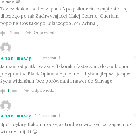
lepsze 😀
Też czekalam na tez zapach A po psiknieciu, osłupienie …:(
dlaczego po tak Zachwycajacej Malej Czarnej Guerlain
popełnił Coś takiego ..dlaczegoo???? Achna:(
Odpowiedz
-2
Anonimowy
9 lata temu
Ja mam od piątku własny flakonik i faktycznie do złudzenia
przypomina Black Opium ale premiera była najlepsza jaką w
życiu widziałam, bez porównania nawet do Sauvage
Odpowiedz
1
Anonimowy
9 lata temu
Spot piękny, flakon uroczy, aż trudno uwierzyć, że zapach jest
wtórny i nijaki 🙁