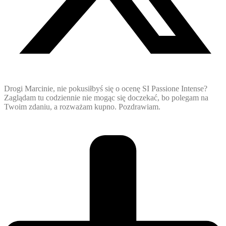
Drogi Marcinie, nie pokusiłbyś się o ocenę SI Passione Intense?
Zaglądam tu codziennie nie mogąc się doczekać, bo polegam na
Twoim zdaniu, a rozważam kupno. Pozdrawiam.