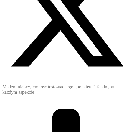
Mialem nieprzyjemnosc testowac tego „bohatera”, fatalny w
każdym aspekcie