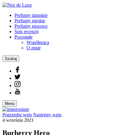
Perfumy damskie
Perfumy męskie
Perfumy niszowe
Spis recenzji
Pozostałe
Współpraca
O mnie
Szukaj
Menu
Poprzedni
wpis
Następny
wpis
4 września 2021
Burberry Hero