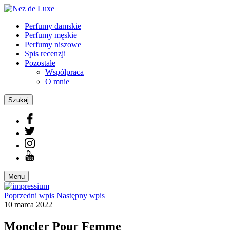
Perfumy damskie
Perfumy męskie
Perfumy niszowe
Spis recenzji
Pozostałe
Współpraca
O mnie
Szukaj
Menu
Poprzedni
wpis
Następny
wpis
10 marca 2022
Moncler Pour Femme