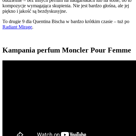
oddzielnie – bez innych perfum na nadgarstkach lub na sobie, bo to
kompozycje wymagająca skupienia. Nie jest bardzo głośna, ale jej
piękno i jakość są bezdyskusyjne.
To drugie 9 dla Quentina Bischa w bardzo krótkim czasie – tuż po
Radiant Mirage
.
Kampania perfum Moncler Pour Femme