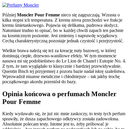
Później
Moncler Pour Femme
nieco się zagęszczają. Wzrasta o
kilka stopni ich temperatura. Z kremu nivea przechodzi we frakcje
kremu śmietankowego. Pojawia się delikatna, pudrowa słodycz.
Natomiast trudno to opisać, bo w każdej chwili zapach ten pachnie
na kosmicznym poziomie. Jest zmienny i naprawdę wyjątkowy.
Cechą charakterystyczną pozostaje jednak czystość i przejrzystość.
Wielkie brawa należą się też za kreację nuty bazowej, w której
dominują ciepłe, drzewno-waniliowe efekty. W tym momencie
nasuwa mi się podobieństwo do Le Lion de Chanel i Eutopie No. 4.
Z tym, że tam wyglądało to klasycznie i bardziej przewidywalnie.
Quentin Bisch tej przyjemnej z pozoru bazie nadał iskrę szaleństwa.
Wprowadził niuanse metaliczne i chłodniejsze – tak jakby trochę
początkowego akordu przeniósł do bazy.
Opinia końcowa o perfumach Moncler
Pour Femme
Kiedy wydawało się, że już nic mnie zaskoczy, to testy tych perfum
sprawiły, że dusza zapachowego odkrywcy została zadowolona.
Absolutnie polecam testy. Istotne jest to, żeby próbować je