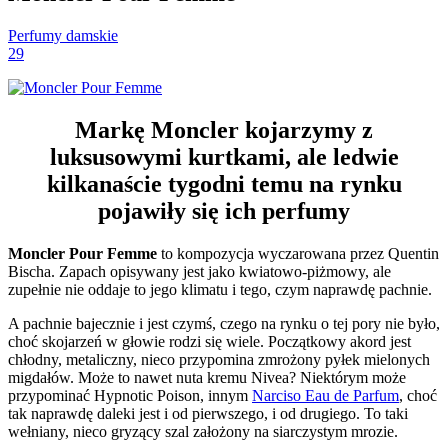
Perfumy damskie
29
Markę Moncler kojarzymy z
luksusowymi kurtkami, ale ledwie
kilkanaście tygodni temu na rynku
pojawiły się ich perfumy
Moncler Pour Femme
to kompozycja wyczarowana przez Quentin
Bischa. Zapach opisywany jest jako kwiatowo-piżmowy, ale
zupełnie nie oddaje to jego klimatu i tego, czym naprawdę pachnie.
A pachnie bajecznie i jest czymś, czego na rynku o tej pory nie było,
choć skojarzeń w głowie rodzi się wiele. Początkowy akord jest
chłodny, metaliczny, nieco przypomina zmrożony pyłek mielonych
migdałów. Może to nawet nuta kremu Nivea? Niektórym może
przypominać Hypnotic Poison, innym
Narciso Eau de Parfum
, choć
tak naprawdę daleki jest i od pierwszego, i od drugiego. To taki
wełniany, nieco gryzący szal założony na siarczystym mrozie.