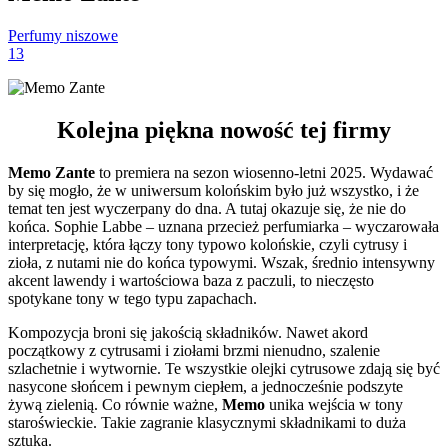
Perfumy niszowe
13
Kolejna piękna nowość tej firmy
Memo Zante
to premiera na sezon wiosenno-letni 2025. Wydawać
by się mogło, że w uniwersum kolońskim było już wszystko, i że
temat ten jest wyczerpany do dna. A tutaj okazuje się, że nie do
końca. Sophie Labbe – uznana przecież perfumiarka – wyczarowała
interpretację, która łączy tony typowo kolońskie, czyli cytrusy i
zioła, z nutami nie do końca typowymi. Wszak, średnio intensywny
akcent lawendy i wartościowa baza z paczuli, to nieczęsto
spotykane tony w tego typu zapachach.
Kompozycja broni się jakością składników. Nawet akord
początkowy z cytrusami i ziołami brzmi nienudno, szalenie
szlachetnie i wytwornie. Te wszystkie olejki cytrusowe zdają się być
nasycone słońcem i pewnym ciepłem, a jednocześnie podszyte
żywą zielenią. Co równie ważne,
Memo
unika wejścia w tony
staroświeckie. Takie zagranie klasycznymi składnikami to duża
sztuka.