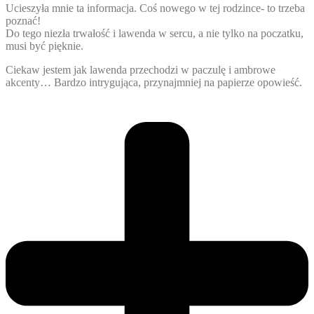
Ucieszyła mnie ta informacja. Coś nowego w tej rodzince- to trzeba
poznać!
Do tego niezła trwałość i lawenda w sercu, a nie tylko na poczatku,
musi być pięknie.
Ciekaw jestem jak lawenda przechodzi w paczulę i ambrowe
akcenty… Bardzo intrygująca, przynajmniej na papierze opowieść.