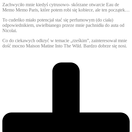
Zachwyciło mnie kiedyś cytrusowo- skórzane otwarcie Eau de
Memo Memo Paris, które potem robi się kobiece, ale ten początek…
To cudeńko miało potencjał stać się perfumowym (do ciała)
odpowiednikiem, uwielbianego przeze mnie pachnidła do auta od
Nicolai.
Co do ciekawych odkryć w temacie „rześkim”, zainteresował mnie
dość mocno Maison Matine Into The Wild. Bardzo dobrze się nosi.