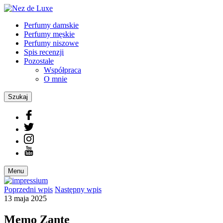
Perfumy damskie
Perfumy męskie
Perfumy niszowe
Spis recenzji
Pozostałe
Współpraca
O mnie
Szukaj
Menu
Poprzedni
wpis
Następny
wpis
13 maja 2025
Memo Zante