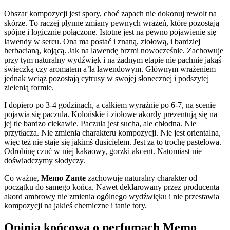
Obszar kompozycji jest spory, choć zapach nie dokonuj rewolt na
skórze. To raczej płynne zmiany pewnych wrażeń, które pozostają
spójne i logicznie połączone. Istotne jest na pewno pojawienie się
lawendy w sercu. Ona ma postać i znaną, ziołową, i bardziej
herbacianą, kojącą. Jak na lawendę brzmi nowocześnie. Zachowuje
przy tym naturalny wydźwięk i na żadnym etapie nie pachnie jakąś
świeczką czy aromatem a’la lawendowym. Głównym wrażeniem
jednak wciąż pozostają cytrusy w swojej słonecznej i podszytej
zielenią formie.
I dopiero po 3-4 godzinach, a całkiem wyraźnie po 6-7, na scenie
pojawia się paczula. Kolońskie i ziołowe akordy prezentują się na
jej tle bardzo ciekawie. Paczula jest sucha, ale chłodna. Nie
przytłacza. Nie zmienia charakteru kompozycji. Nie jest orientalna,
więc też nie staje się jakimś dusicielem. Jest za to trochę pastelowa.
Odrobinę czuć w niej kakaowy, gorzki akcent. Natomiast nie
doświadczymy słodyczy.
Co ważne,
Memo Zante
zachowuje naturalny charakter od
początku do samego końca. Nawet deklarowany przez producenta
akord ambrowy nie zmienia ogólnego wydźwięku i nie przestawia
kompozycji na jakieś chemiczne i tanie tory.
Opinia końcowa o perfumach Memo