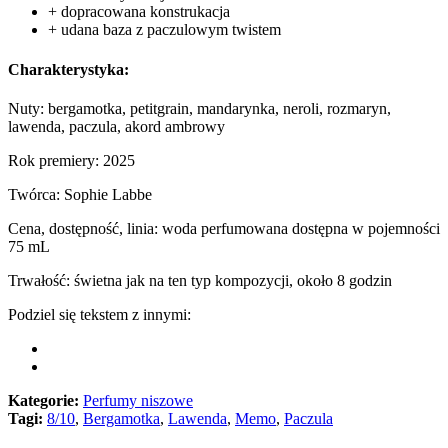
+ dopracowana konstrukacja
+ udana baza z paczulowym twistem
Charakterystyka:
Nuty: bergamotka, petitgrain, mandarynka, neroli, rozmaryn,
lawenda, paczula, akord ambrowy
Rok premiery: 2025
Twórca: Sophie Labbe
Cena, dostępność, linia: woda perfumowana dostępna w pojemności
75 mL
Trwałość: świetna jak na ten typ kompozycji, około 8 godzin
Podziel się tekstem z innymi:
Kategorie:
Perfumy niszowe
Tagi:
8/10
,
Bergamotka
,
Lawenda
,
Memo
,
Paczula