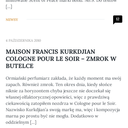
limitowane Scent of Peace marki Bond. No.9. Do testów
[…]
12
NEWSY
4 PAŹDZIERNIKA 2010
MAISON FRANCIS KURKDJIAN
COLOGNE POUR LE SOIR – ZMROK W
BUTELCE
Ormiański perfumiarz zakłada, że każdy moment ma swój
zapach. Również zmrok. Ten okres dnia, kiedy słońce
niknie za horyzontem chyba jeszcze nie doczekał się
własnej olfaktorycznej opowieści, więc z prawdziwą
ciekawością zatopiłem nozdrza w Cologne pour le Soir.
Nazwisko Kurkdjian’a swoją markę ma, więc i kompozycja
marna po prostu być nie mogła. Dodatkowo w
oddzielnym […]