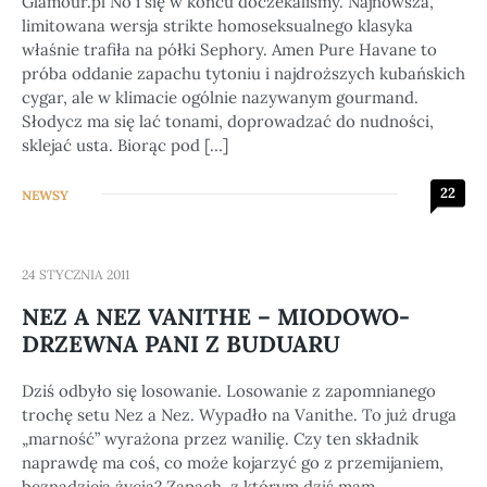
Glamour.pl No i się w końcu doczekaliśmy. Najnowsza,
limitowana wersja strikte homoseksualnego klasyka
właśnie trafiła na półki Sephory. Amen Pure Havane to
próba oddanie zapachu tytoniu i najdroższych kubańskich
cygar, ale w klimacie ogólnie nazywanym gourmand.
Słodycz ma się lać tonami, doprowadzać do nudności,
sklejać usta. Biorąc pod […]
22
NEWSY
24 STYCZNIA 2011
NEZ A NEZ VANITHE – MIODOWO-
DRZEWNA PANI Z BUDUARU
Dziś odbyło się losowanie. Losowanie z zapomnianego
trochę setu Nez a Nez. Wypadło na Vanithe. To już druga
„marność” wyrażona przez wanilię. Czy ten składnik
naprawdę ma coś, co może kojarzyć go z przemijaniem,
beznadzieją życia? Zapach, z którym dziś mam