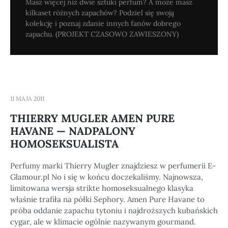
Masz więcej niż dwie sztuki perfum? A może masz
kilkaset różnych zapachów? Podziel się swoją
kolekcję i poznaj zdanie innych fanów dobrego
zapachu. (PROJEKT CZASOWO ZAWIESZONY)
11 MAJA 2011
THIERRY MUGLER AMEN PURE
HAVANE — NADPALONY
HOMOSEKSUALISTA
Perfumy marki Thierry Mugler znajdziesz w perfumerii E-
Glamour.pl No i się w końcu doczekaliśmy. Najnowsza,
limitowana wersja strikte homoseksualnego klasyka
właśnie trafiła na półki Sephory. Amen Pure Havane to
próba oddanie zapachu tytoniu i najdroższych kubańskich
cygar, ale w klimacie ogólnie nazywanym gourmand.