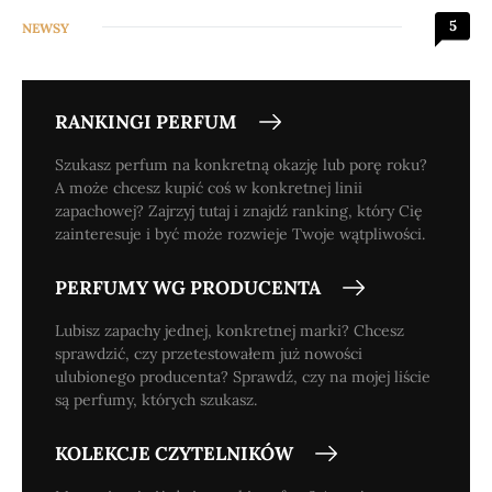
5
NEWSY
RANKINGI PERFUM
Szukasz perfum na konkretną okazję lub porę roku?
A może chcesz kupić coś w konkretnej linii
zapachowej? Zajrzyj tutaj i znajdź ranking, który Cię
zainteresuje i być może rozwieje Twoje wątpliwości.
PERFUMY WG PRODUCENTA
Lubisz zapachy jednej, konkretnej marki? Chcesz
sprawdzić, czy przetestowałem już nowości
ulubionego producenta? Sprawdź, czy na mojej liście
są perfumy, których szukasz.
KOLEKCJE CZYTELNIKÓW