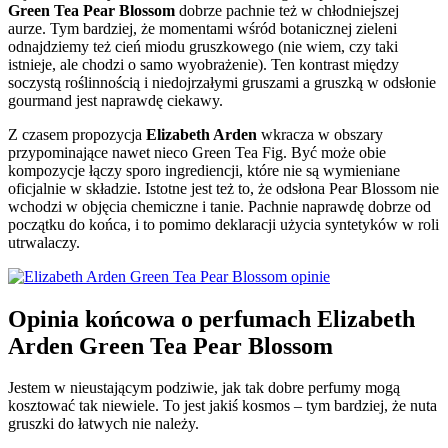
Green Tea Pear Blossom
dobrze pachnie też w chłodniejszej
aurze. Tym bardziej, że momentami wśród botanicznej zieleni
odnajdziemy też cień miodu gruszkowego (nie wiem, czy taki
istnieje, ale chodzi o samo wyobrażenie). Ten kontrast między
soczystą roślinnością i niedojrzałymi gruszami a gruszką w odsłonie
gourmand jest naprawdę ciekawy.
Z czasem propozycja
Elizabeth Arden
wkracza w obszary
przypominające nawet nieco Green Tea Fig. Być może obie
kompozycje łączy sporo ingrediencji, które nie są wymieniane
oficjalnie w składzie. Istotne jest też to, że odsłona Pear Blossom nie
wchodzi w objęcia chemiczne i tanie. Pachnie naprawdę dobrze od
początku do końca, i to pomimo deklaracji użycia syntetyków w roli
utrwalaczy.
Opinia końcowa o perfumach Elizabeth
Arden Green Tea Pear Blossom
Jestem w nieustającym podziwie, jak tak dobre perfumy mogą
kosztować tak niewiele. To jest jakiś kosmos – tym bardziej, że nuta
gruszki do łatwych nie należy.