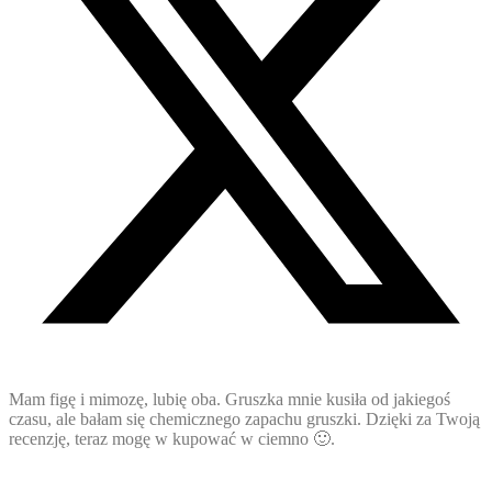
Mam figę i mimozę, lubię oba. Gruszka mnie kusiła od jakiegoś
czasu, ale bałam się chemicznego zapachu gruszki. Dzięki za Twoją
recenzję, teraz mogę w kupować w ciemno 🙂.