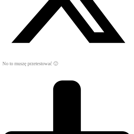
No to muszę przetestować 🙂