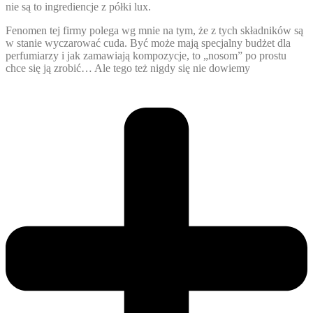
nie są to ingrediencje z półki lux.
Fenomen tej firmy polega wg mnie na tym, że z tych składników są
w stanie wyczarować cuda. Być może mają specjalny budżet dla
perfumiarzy i jak zamawiają kompozycje, to „nosom” po prostu
chce się ją zrobić… Ale tego też nigdy się nie dowiemy