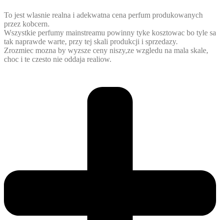
To jest wlasnie realna i adekwatna cena perfum produkowanych
przez kobcern.
Wszystkie perfumy mainstreamu powinny tyke kosztowac bo tyle sa
tak naprawde warte, przy tej skali produkcji i sprzedazy.
Zrozmiec mozna by wyzsze ceny niszy,ze wzgledu na mala skale,
choc i te czesto nie oddaja realiow.