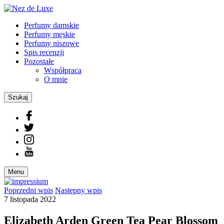
Perfumy damskie
Perfumy męskie
Perfumy niszowe
Spis recenzji
Pozostałe
Współpraca
O mnie
Szukaj
Menu
Poprzedni
wpis
Następny
wpis
7 listopada 2022
Elizabeth Arden Green Tea Pear Blossom