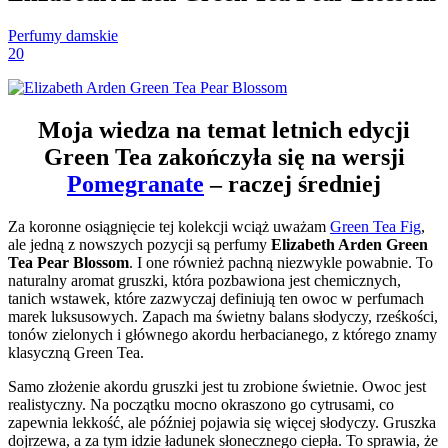
Perfumy damskie
20
Moja wiedza na temat letnich edycji
Green Tea zakończyła się na wersji
Pomegranate
– raczej średniej
Za koronne osiągnięcie tej kolekcji wciąż uważam
Green Tea Fig
,
ale jedną z nowszych pozycji są perfumy
Elizabeth Arden Green
Tea Pear Blossom
. I one również pachną niezwykle powabnie. To
naturalny aromat gruszki, która pozbawiona jest chemicznych,
tanich wstawek, które zazwyczaj definiują ten owoc w perfumach
marek luksusowych. Zapach ma świetny balans słodyczy, rześkości,
tonów zielonych i głównego akordu herbacianego, z którego znamy
klasyczną Green Tea.
Samo złożenie akordu gruszki jest tu zrobione świetnie. Owoc jest
realistyczny. Na początku mocno okraszono go cytrusami, co
zapewnia lekkość, ale później pojawia się więcej słodyczy. Gruszka
dojrzewa, a za tym idzie ładunek słonecznego ciepła. To sprawia, że