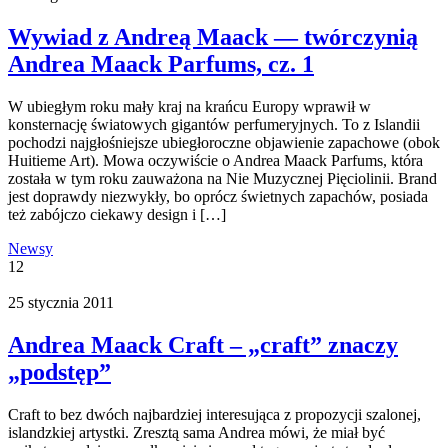
Wywiad z Andreą Maack — twórczynią
Andrea Maack Parfums, cz. 1
W ubiegłym roku mały kraj na krańcu Europy wprawił w
konsternację światowych gigantów perfumeryjnych. To z Islandii
pochodzi najgłośniejsze ubiegłoroczne objawienie zapachowe (obok
Huitieme Art). Mowa oczywiście o Andrea Maack Parfums, która
została w tym roku zauważona na Nie Muzycznej Pięciolinii. Brand
jest doprawdy niezwykły, bo oprócz świetnych zapachów, posiada
też zabójczo ciekawy design i […]
Newsy
12
25 stycznia 2011
Andrea Maack Craft – „craft” znaczy
„podstęp”
Craft to bez dwóch najbardziej interesująca z propozycji szalonej,
islandzkiej artystki. Zresztą sama Andrea mówi, że miał być