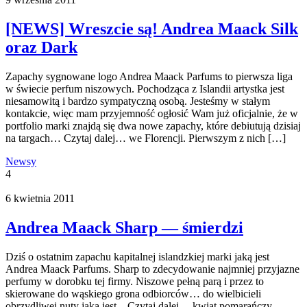
[NEWS] Wreszcie są! Andrea Maack Silk
oraz Dark
Zapachy sygnowane logo Andrea Maack Parfums to pierwsza liga
w świecie perfum niszowych. Pochodząca z Islandii artystka jest
niesamowitą i bardzo sympatyczną osobą. Jesteśmy w stałym
kontakcie, więc mam przyjemność ogłosić Wam już oficjalnie, że w
portfolio marki znajdą się dwa nowe zapachy, które debiutują dzisiaj
na targach… Czytaj dalej… we Florencji. Pierwszym z nich […]
Newsy
4
6 kwietnia 2011
Andrea Maack Sharp — śmierdzi
Dziś o ostatnim zapachu kapitalnej islandzkiej marki jaką jest
Andrea Maack Parfums. Sharp to zdecydowanie najmniej przyjazne
perfumy w dorobku tej firmy. Niszowe pełną parą i przez to
skierowane do wąskiego grona odbiorców… do wielbicieli
obrzydliwej nuty jaką jest…Czytaj dalej… kwiat pomarańczy.