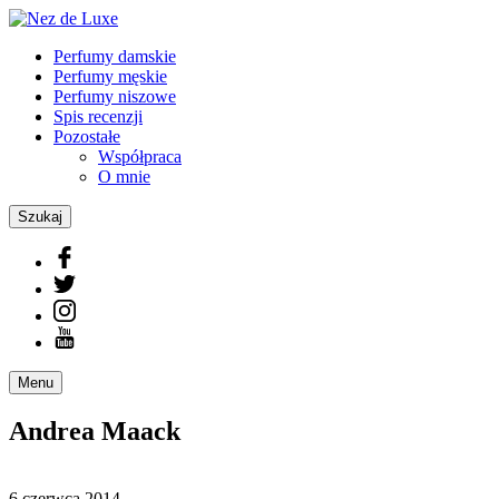
Perfumy damskie
Perfumy męskie
Perfumy niszowe
Spis recenzji
Pozostałe
Współpraca
O mnie
Szukaj
Menu
Andrea Maack
6 czerwca 2014