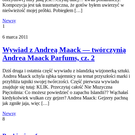
Kompozycja jest tak traumatyczna, że gotów byłem uwierzyć w
nieświeżość mojej próbki. Pobiegłem […]
Newsy
1
6 marca 2011
Wywiad z Andreą Maack — twórczynią
Andrea Maack Parfums, cz. 2
Dziś druga i ostatnia część wywiadu z islandzką wizjonerką sztuki.
Andrea Maack uchyla rąbka tajemnicy na temat przyszłości marki i
przybliża tajniki swojej twórczości. Część pierwsza wywiadu
znajduje się tutaj: KLIK. Przeczytaj całość Nie Muzyczna
Pięciolinia: Co możesz powiedzieć o zapachu Islandii?? Wąchałaś
kiedykolwiek wulkan czy gejzer? Andrea Maack: Gejzery pachną
jak zgniłe jaja, więc […]
Newsy
8