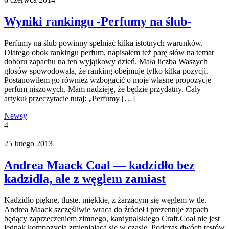
Wyniki rankingu -Perfumy na ślub-
Perfumy na ślub powinny spełniać kilka istotnych warunków.
Dlatego obok rankingu perfum, napisałem też parę słów na temat
doboru zapachu na ten wyjątkowy dzień. Mała liczba Waszych
głosów spowodowała, że ranking obejmuje tylko kilka pozycji.
Postanowiłem go również wzbogacić o moje własne propozycje
perfum niszowych. Mam nadzieję, że będzie przydatny. Cały
artykuł przeczytacie tutaj: „Perfumy […]
Newsy
4
25 lutego 2013
Andrea Maack Coal — kadzidło bez
kadzidła, ale z węglem zamiast
Kadzidło piękne, tłuste, miękkie, z żarżącym się węglem w tle.
Andrea Maack szczęśliwie wraca do źródeł i prezentuje zapach
będący zaprzeczeniem zimnego, kardynalskiego Craft.Coal nie jest
jednak kompozycją zmieniającą się w czasie. Podczas dwóch testów