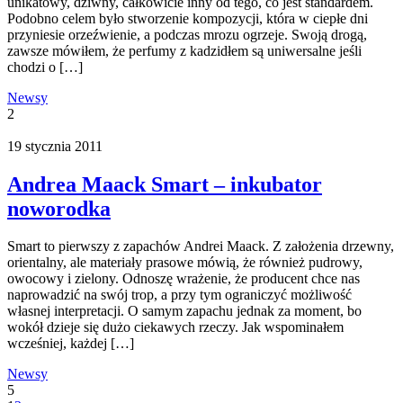
unikatowy, dziwny, całkowicie inny od tego, co jest standardem.
Podobno celem było stworzenie kompozycji, która w ciepłe dni
przyniesie orzeźwienie, a podczas mrozu ogrzeje. Swoją drogą,
zawsze mówiłem, że perfumy z kadzidłem są uniwersalne jeśli
chodzi o […]
Newsy
2
19 stycznia 2011
Andrea Maack Smart – inkubator
noworodka
Smart to pierwszy z zapachów Andrei Maack. Z założenia drzewny,
orientalny, ale materiały prasowe mówią, że również pudrowy,
owocowy i zielony. Odnoszę wrażenie, że producent chce nas
naprowadzić na swój trop, a przy tym ograniczyć możliwość
własnej interpretacji. O samym zapachu jednak za moment, bo
wokół dzieje się dużo ciekawych rzeczy. Jak wspominałem
wcześniej, każdej […]
Newsy
5