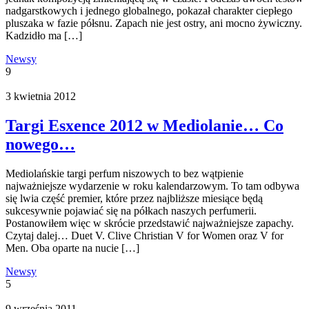
nadgarstkowych i jednego globalnego, pokazał charakter ciepłego
pluszaka w fazie półsnu. Zapach nie jest ostry, ani mocno żywiczny.
Kadzidło ma […]
Newsy
9
3 kwietnia 2012
Targi Esxence 2012 w Mediolanie… Co
nowego…
Mediolańskie targi perfum niszowych to bez wątpienie
najważniejsze wydarzenie w roku kalendarzowym. To tam odbywa
się lwia część premier, które przez najbliższe miesiące będą
sukcesywnie pojawiać się na półkach naszych perfumerii.
Postanowiłem więc w skrócie przedstawić najważniejsze zapachy.
Czytaj dalej… Duet V. Clive Christian V for Women oraz V for
Men. Oba oparte na nucie […]
Newsy
5
9 września 2011