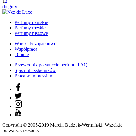
1
2
do góry
Perfumy damskie
Perfumy męskie
Perfumy niszowe
Warsztaty zapachowe
Współpraca
O mnie
Przewodnik po świecie perfum i FAQ
Spis nut i składników
Praca w Impressium
Copyright © 2005-2019 Marcin Budzyk-Wermiński. Wszelkie
prawa zastrzeżone.