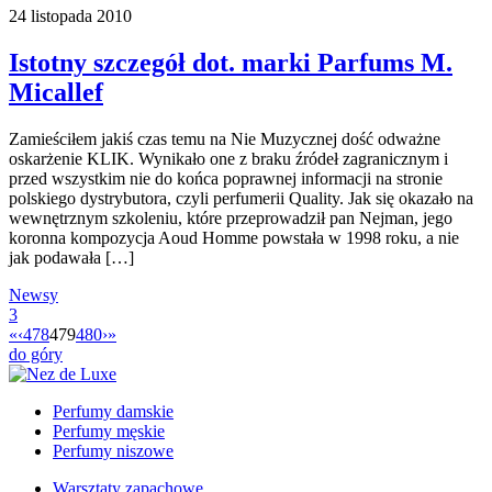
24 listopada 2010
Istotny szczegół dot. marki Parfums M.
Micallef
Zamieściłem jakiś czas temu na Nie Muzycznej dość odważne
oskarżenie KLIK. Wynikało one z braku źródeł zagranicznym i
przed wszystkim nie do końca poprawnej informacji na stronie
polskiego dystrybutora, czyli perfumerii Quality. Jak się okazało na
wewnętrznym szkoleniu, które przeprowadził pan Nejman, jego
koronna kompozycja Aoud Homme powstała w 1998 roku, a nie
jak podawała […]
Newsy
3
«
‹
478
479
480
›
»
do góry
Perfumy damskie
Perfumy męskie
Perfumy niszowe
Warsztaty zapachowe