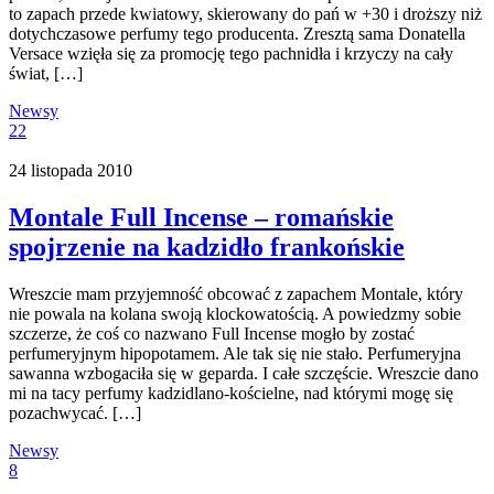
to zapach przede kwiatowy, skierowany do pań w +30 i droższy niż
dotychczasowe perfumy tego producenta. Zresztą sama Donatella
Versace wzięła się za promocję tego pachnidła i krzyczy na cały
świat, […]
Newsy
22
24 listopada 2010
Montale Full Incense – romańskie
spojrzenie na kadzidło frankońskie
Wreszcie mam przyjemność obcować z zapachem Montale, który
nie powala na kolana swoją klockowatością. A powiedzmy sobie
szczerze, że coś co nazwano Full Incense mogło by zostać
perfumeryjnym hipopotamem. Ale tak się nie stało. Perfumeryjna
sawanna wzbogaciła się w geparda. I całe szczęście. Wreszcie dano
mi na tacy perfumy kadzidlano-kościelne, nad którymi mogę się
pozachwycać. […]
Newsy
8