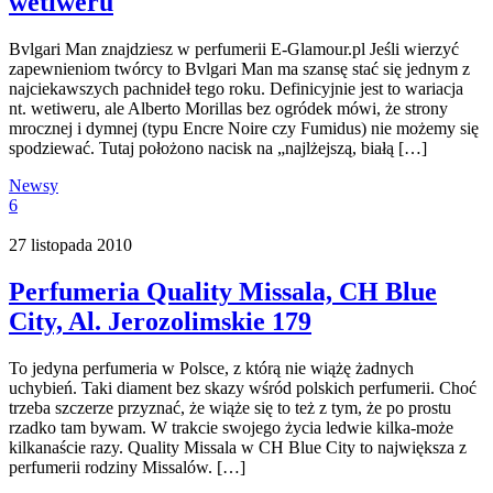
wetiweru
Bvlgari Man znajdziesz w perfumerii E-Glamour.pl Jeśli wierzyć
zapewnieniom twórcy to Bvlgari Man ma szansę stać się jednym z
najciekawszych pachnideł tego roku. Definicyjnie jest to wariacja
nt. wetiweru, ale Alberto Morillas bez ogródek mówi, że strony
mrocznej i dymnej (typu Encre Noire czy Fumidus) nie możemy się
spodziewać. Tutaj położono nacisk na „najlżejszą, białą […]
Newsy
6
27 listopada 2010
Perfumeria Quality Missala, CH Blue
City, Al. Jerozolimskie 179
To jedyna perfumeria w Polsce, z którą nie wiążę żadnych
uchybień. Taki diament bez skazy wśród polskich perfumerii. Choć
trzeba szczerze przyznać, że wiąże się to też z tym, że po prostu
rzadko tam bywam. W trakcie swojego życia ledwie kilka-może
kilkanaście razy. Quality Missala w CH Blue City to największa z
perfumerii rodziny Missalów. […]