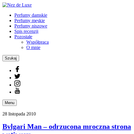
Perfumy damskie
Perfumy męskie
Perfumy niszowe
Spis recenzji
Pozostałe
Współpraca
O mnie
Szukaj
Menu
28 listopada 2010
Bvlgari Man – odrzucona mroczna strona