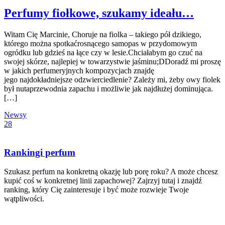
Perfumy fiołkowe, szukamy ideału…
Witam Cię Marcinie, Choruje na fiolka – takiego pół dzikiego,
którego można spotkaćrosnącego samopas w przydomowym
ogródku lub gdzieś na łące czy w lesie.Chciałabym go czuć na
swojej skórze, najlepiej w towarzystwie jaśminu;DDoradź mi proszę
w jakich perfumeryjnych kompozycjach znajdę
jego najdokładniejsze odzwierciedlenie? Zależy mi, żeby owy fiolek
był nutaprzewodnia zapachu i możliwie jak najdłużej dominująca.
[…]
Newsy
28
Rankingi perfum
Szukasz perfum na konkretną okazję lub porę roku? A może chcesz
kupić coś w konkretnej linii zapachowej? Zajrzyj tutaj i znajdź
ranking, który Cię zainteresuje i być może rozwieje Twoje
wątpliwości.