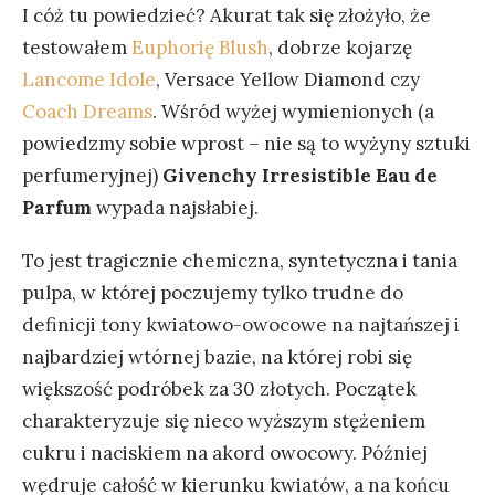
I cóż tu powiedzieć? Akurat tak się złożyło, że
testowałem
Euphorię Blush
, dobrze kojarzę
Lancome Idole
, Versace Yellow Diamond czy
Coach Dreams
. Wśród wyżej wymienionych (a
powiedzmy sobie wprost – nie są to wyżyny sztuki
perfumeryjnej)
Givenchy Irresistible Eau de
Parfum
wypada najsłabiej.
To jest tragicznie chemiczna, syntetyczna i tania
pulpa, w której poczujemy tylko trudne do
definicji tony kwiatowo-owocowe na najtańszej i
najbardziej wtórnej bazie, na której robi się
większość podróbek za 30 złotych. Początek
charakteryzuje się nieco wyższym stężeniem
cukru i naciskiem na akord owocowy. Później
wędruje całość w kierunku kwiatów, a na końcu