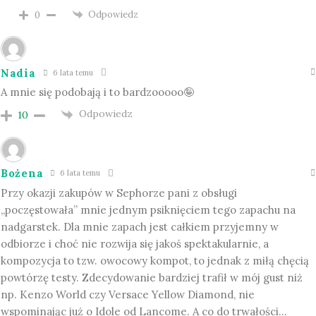
Odpowiedz
0
Nadia
6 lata temu
A mnie się podobają i to bardzooooo🤪
Odpowiedz
10
Bożena
6 lata temu
Przy okazji zakupów w Sephorze pani z obsługi
„poczęstowała” mnie jednym psiknięciem tego zapachu na
nadgarstek. Dla mnie zapach jest całkiem przyjemny w
odbiorze i choć nie rozwija się jakoś spektakularnie, a
kompozycja to tzw. owocowy kompot, to jednak z miłą chęcią
powtórzę testy. Zdecydowanie bardziej trafił w mój gust niż
np. Kenzo World czy Versace Yellow Diamond, nie
wspominając już o Idole od Lancome. A co do trwałości…