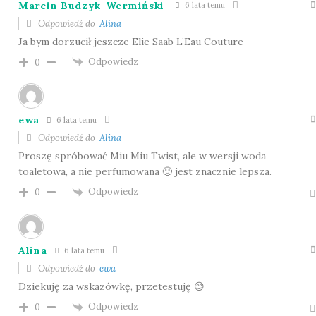
Marcin Budzyk-Wermiński
6 lata temu
Odpowiedź do
Alina
Ja bym dorzucił jeszcze Elie Saab L’Eau Couture
Odpowiedz
0
ewa
6 lata temu
Odpowiedź do
Alina
Proszę spróbować Miu Miu Twist, ale w wersji woda
toaletowa, a nie perfumowana 🙂 jest znacznie lepsza.
Odpowiedz
0
Alina
6 lata temu
Odpowiedź do
ewa
Dziekuję za wskazówkę, przetestuję 😊
Odpowiedz
0