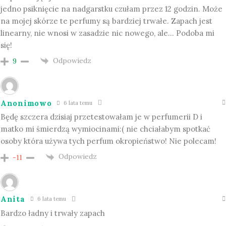
jedno psiknięcie na nadgarstku czułam przez 12 godzin. Może
na mojej skórze te perfumy są bardziej trwałe. Zapach jest
linearny, nie wnosi w zasadzie nic nowego, ale… Podoba mi
się!
Odpowiedz
9
Anonimowo
6 lata temu
Będę szczera dzisiaj przetestowałam je w perfumerii D i
matko mi śmierdzą wymiocinami:( nie chciałabym spotkać
osoby która używa tych perfum okropieństwo! Nie polecam!
Odpowiedz
-11
Anita
6 lata temu
Bardzo ładny i trwały zapach