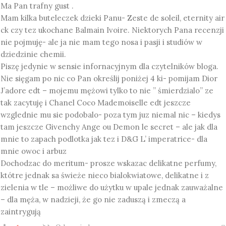
Ma Pan trafny gust .
Mam kilka buteleczek dzieki Panu- Zeste de soleil, eternity air
ck czy tez ukochane Balmain Ivoire. Niektorych Pana recenzji
nie pojmuję- ale ja nie mam tego nosa i pasji i studiów w
dziedzinie chemii.
Piszę jedynie w sensie infornacyjnym dla czytelników bloga.
Nie sięgam po nic co Pan określij poniżej 4 ki- pomijam Dior
J’adore edt – mojemu mężowi tylko to nie ” śmierdzialo” ze
tak zacytuję i Chanel Coco Mademoiselle edt jeszcze
wzglednie mu sie podobalo- poza tym juz niemal nic – kiedys
tam jeszcze Givenchy Ange ou Demon le secret – ale jak dla
mnie to zapach podlotka jak tez i D&G L’ imperatrice- dla
mnie owoc i arbuz
Dochodzac do meritum- prosze wskazac delikatne perfumy,
któtre jednak sa świeże nieco bialokwiatowe, delikatne i z
zielenia w tle – możliwe do użytku w upale jednak zauważalne
– dla męża, w nadzieji, że go nie zaduszą i zmeczą a
zaintrygują