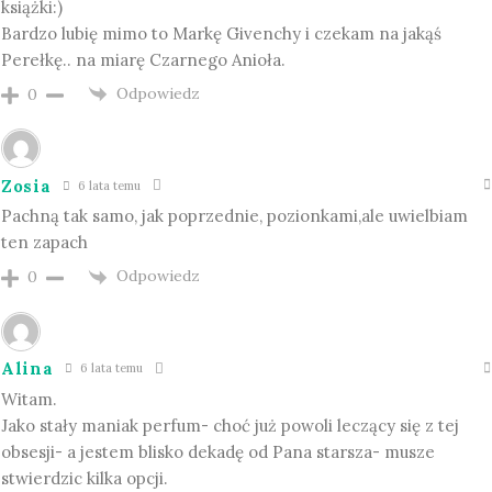
książki:)
Bardzo lubię mimo to Markę Givenchy i czekam na jakąś
Perełkę.. na miarę Czarnego Anioła.
Odpowiedz
0
Zosia
6 lata temu
Pachną tak samo, jak poprzednie, pozionkami,ale uwielbiam
ten zapach
Odpowiedz
0
Alina
6 lata temu
Witam.
Jako stały maniak perfum- choć już powoli leczący się z tej
obsesji- a jestem blisko dekadę od Pana starsza- musze
stwierdzic kilka opcji.