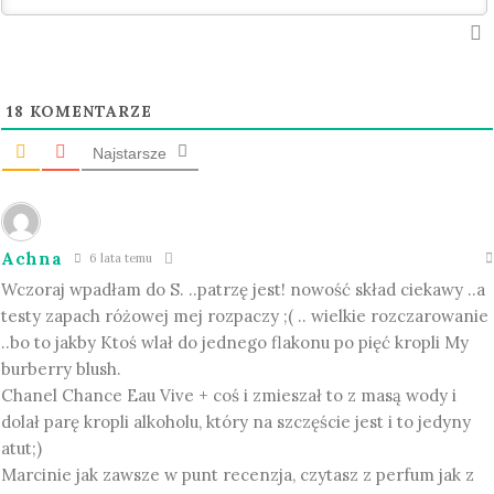
18
KOMENTARZE
Najstarsze
Achna
6 lata temu
Wczoraj wpadłam do S. ..patrzę jest! nowość skład ciekawy ..a
testy zapach różowej mej rozpaczy ;( .. wielkie rozczarowanie
..bo to jakby Ktoś wlał do jednego flakonu po pięć kropli My
burberry blush.
Chanel Chance Eau Vive + coś i zmieszał to z masą wody i
dolał parę kropli alkoholu, który na szczęście jest i to jedyny
atut;)
Marcinie jak zawsze w punt recenzja, czytasz z perfum jak z