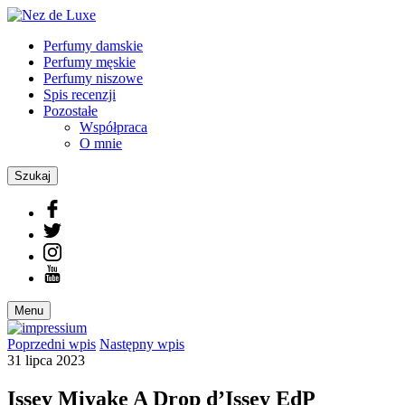
Perfumy damskie
Perfumy męskie
Perfumy niszowe
Spis recenzji
Pozostałe
Współpraca
O mnie
Szukaj
Menu
Poprzedni
wpis
Następny
wpis
31 lipca 2023
Issey Miyake A Drop d’Issey EdP