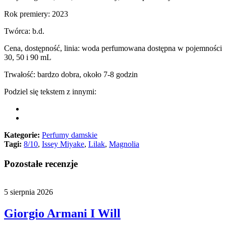
Rok premiery: 2023
Twórca: b.d.
Cena, dostępność, linia: woda perfumowana dostępna w pojemności
30, 50 i 90 mL
Trwałość: bardzo dobra, około 7-8 godzin
Podziel się tekstem z innymi:
Kategorie:
Perfumy damskie
Tagi:
8/10
,
Issey Miyake
,
Lilak
,
Magnolia
Pozostałe recenzje
5 sierpnia 2026
Giorgio Armani I Will