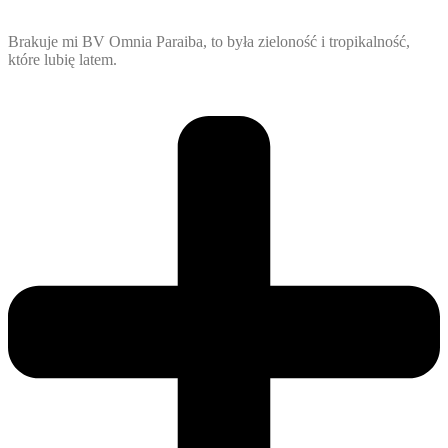
Brakuje mi BV Omnia Paraiba, to była zieloność i tropikalność,
które lubię latem.