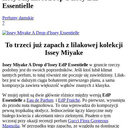
Essentielle
Perfumy damskie
7
To trzeci już zapach z lilakowej kolekcji
Issey Miyake
Issey Miyake A Drop d’Issey EdP Essentielle
w gruncie rzeczy
podobny jest do swoich poprzedników. Jeśli ktoś lubił klimat
tamtych perfum, to tutaj również nie poczuje się zawiedziony. Lilak-
bez jest w dalszym ciągu bohaterem pierwszego planu, a sama
kompozycja zawiera większość wątków znanych z klasyka.
W mojej opinii są dwie głównie różnice między wersją
EdP
Essentielle
a
Eau de Parfum
i
EdP Fraiche
. Po pierwsze, wysunięta
do przodu nuta magnoliowa. To ona wprowadza do kompozycji
pewną tropikalną słodycz. Jednocześnie łączy klasyczne nuty
białego kwiecia z akcentami nieco zielonymi. Pisałem o tym
wczoraj przy okazji recenzji perfum
Gucci Flora Gorgeous
Magnolia
. W przypadku tego zapachu, ze względu na dominację