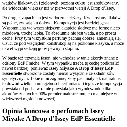
wątków lilakowych i zielonych, poziom cukru jest zredukowany,
ale widocznie większy niż w pierwotnej wersji A Drop d’Issey.
Po drugie, zapach ten jest widocznie cięższy. Kwiatostany lilaków
są pełne, zwisają ku dołowi. Kompozycja jest bardziej gęsta.
Wspomniana we wcześniejszym akapicie słodycz ma formę nieco
miodową, trochę lepką. To absolutnie nie jest wada, a po prostu
cecha. Przy tym wszystkim perfumy pachną dobrze, zmieniają się.
Czuć, że pod względem konstrukcji są na poziomie klasyka, a może
nawet wyprzedzają go w pewnym stopniu.
W bazie też trzymają fason, nie wchodzą w tanie akordy znane z
odsłony EdP Fraiche. W tym wypadku trzeba tę cechę podkreślić
nawet bardziej, ponieważ
Issey Miyake A Drop d’Issey EdP
Essentielle
stworzone zostały niemal wyłącznie ze składników
syntetycznych. Takie nimi zagranie, żeby pachniały tak naturalnie,
to dowód wielkich umiejętności perfumiarza i tego, że kompozycja
powstała od podstaw (a nie powstała jako wymieszanie kilku
akordów znanych z 90% premier mainstreamu, co ma miejsce w
większości męskich nowości).
Opinia końcowa o perfumach Issey
Miyake A Drop d’Issey EdP Essentielle