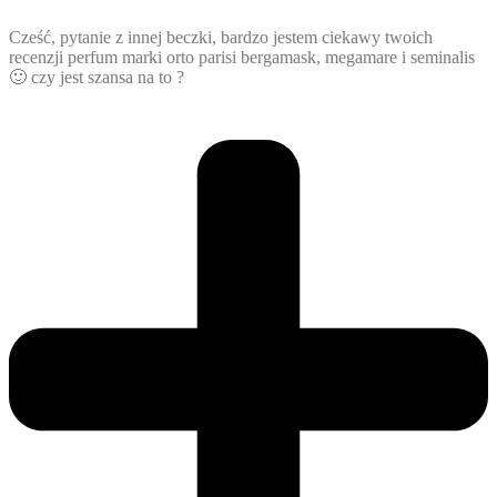
Cześć, pytanie z innej beczki, bardzo jestem ciekawy twoich
recenzji perfum marki orto parisi bergamask, megamare i seminalis
🙂 czy jest szansa na to ?