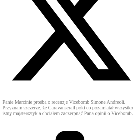
Panie Marcinie prośba o recenzje Vicebomb Simone Andreoli.
Przyznam szczerze, że Caravanserail póki co pozamiatał wszystko
istny majstersztyk a chciałem zaczerpnąć Pana opinii o Vicebomb.