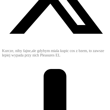
Kurcze, niby fajne,ale gdybym miala kupic cos z bzem, to zawsze
lepiej wypada przy nich Pleasures EL