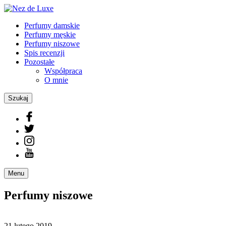
Perfumy damskie
Perfumy męskie
Perfumy niszowe
Spis recenzji
Pozostałe
Współpraca
O mnie
Szukaj
Menu
Perfumy niszowe
21 lutego 2019