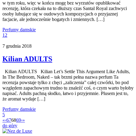
w tym roku, więc w końcu mogę bez wyrzutów opublikować
recenzję, która czekała na to dłuższy czas Santal Royal zachwyci
osoby lubujące się w oudowych kompozycjach o przyjaznej
facjacie, ale jednocześnie bogatych i zmiennych. […]
Perfumy damskie
12
7 grudnia 2018
Kilian ADULTS
Kilian ADULTS Kilian Let’s Settle This Argument Like Adults,
In The Bedroom, Naked – tak brzmi pełna nazwa perfum Ta
recenzja powstaje tylko z chęci „zaliczenia” całej czwórki, bo pod
względem zapachowym trudno tu znaleźć coś, o czym warto byłoby
napisać. Adults pachną słodko, łatwo i przyjemnie. Plusem jest to,
że aromat wydaje […]
Perfumy damskie
5
«
‹
67
68
69
›
»
do góry