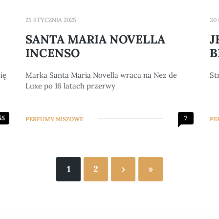
25 STYCZNIA 2025
30
SANTA MARIA NOVELLA
J
INCENSO
B
ię
Marka Santa Maria Novella wraca na Nez de
St
Luxe po 16 latach przerwy
55
7
PERFUMY NISZOWE
PE
1
2
›
»