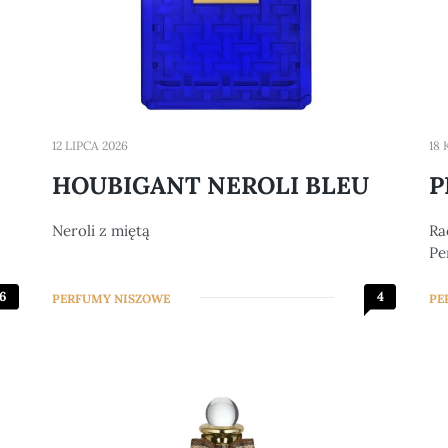
12 LIPCA 2026
18
HOUBIGANT NEROLI BLEU
P
Neroli z miętą
Ra
Pe
6
4
PERFUMY NISZOWE
PE