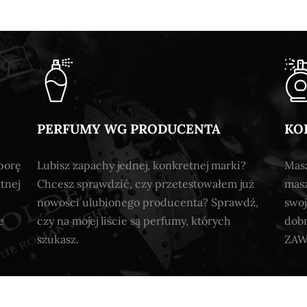
PERFUMY WG PRODUCENTA
KO
porę
Lubisz zapachy jednej, konkretnej marki?
Masz
tnej
Chcesz sprawdzić, czy przetestowałem już
masz
nowości ulubionego producenta? Sprawdź,
swoj
e
czy na mojej liście są perfumy, których
dob
szukasz.
ZAW