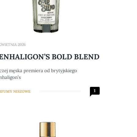
 KWIETNIA 2026
ENHALIGON’S BOLD BLEND
czej męska premiera od brytyjskiego
nhaligon’s
1
RFUMY NISZOWE