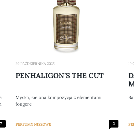
29 PAŹDZIERNIKA 2025
19
PENHALIGON’S THE CUT
D
M
ę
Męska, zielona kompozycja z elementami
Ba
h
fougere
7
2
PERFUMY NISZOWE
PE