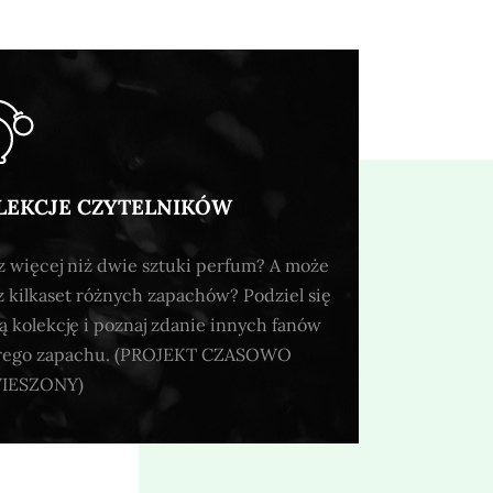
LEKCJE CZYTELNIKÓW
 więcej niż dwie sztuki perfum? A może
 kilkaset różnych zapachów? Podziel się
ą kolekcję i poznaj zdanie innych fanów
rego zapachu. (PROJEKT CZASOWO
IESZONY)