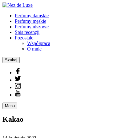
Perfumy damskie
Perfumy męskie
Perfumy niszowe
Spis recenzji
Pozostałe
Współpraca
O mnie
Szukaj
Menu
Kakao
14 kwietnia 2023